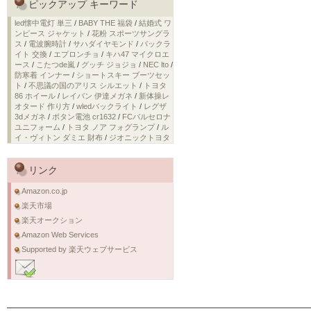
ピックアップ キーワード
led懐中電灯 単三
/
BABY THE 福袋
/
結婚式 ワ
ンピース ジャケット
/
花粉 スポーツサングラ
ス
/
電波腕時計
/
サハダイヤモンド
/
バックラ
イト 交換
/
エプロンチョ
/
キハ47 マイクロエ
ース
/
こたつde嵐
/
グッチ ジョジョ
/
NEC lto
/
防寒着 インナー
/
ショートスキー ブーツセッ
ト
/
不思議の国のアリス シルエット
/
トヨタ
86 ホイール
/
レイバン 伊達メガネ
/
新体操レ
オタード 作り方
/
wledバックライト
/
レグザ
3dメガネ
/
ボタン電池 cr1632
/
FCバルセロナ
ユニフォーム
/
トヨタ ノア フォグランプ
/
ル
イ・ヴィトン ダミエ 財布
/
ジオニックトヨタ
リンク
Amazon.co.jp
楽天市場
楽天オークション
Amazon Web Services
Supported by 楽天ウェブサービス