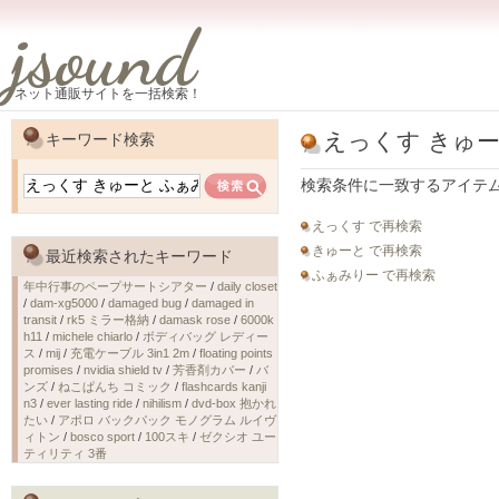
jsound
ネット通販サイトを一括検索！
えっくす きゅー
キーワード検索
検索条件に一致するアイテ
えっくす で再検索
きゅーと で再検索
最近検索されたキーワード
ふぁみりー で再検索
年中行事のペープサートシアター
/
daily closet
/
dam-xg5000
/
damaged bug
/
damaged in
transit
/
rk5 ミラー格納
/
damask rose
/
6000k
h11
/
michele chiarlo
/
ボディバッグ レディー
ス
/
mij
/
充電ケーブル 3in1 2m
/
floating points
promises
/
nvidia shield tv
/
芳香剤カバー
/
バ
ンズ
/
ねこぱんち コミック
/
flashcards kanji
n3
/
ever lasting ride
/
nihilism
/
dvd-box 抱かれ
たい
/
アポロ バックパック モノグラム ルイヴ
ィトン
/
bosco sport
/
100スキ
/
ゼクシオ ユー
ティリティ 3番