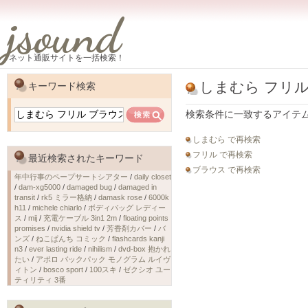
jsound
ネット通販サイトを一括検索！
しまむら フリル
キーワード検索
検索条件に一致するアイテ
しまむら で再検索
フリル で再検索
最近検索されたキーワード
ブラウス で再検索
年中行事のペープサートシアター
/
daily closet
/
dam-xg5000
/
damaged bug
/
damaged in
transit
/
rk5 ミラー格納
/
damask rose
/
6000k
h11
/
michele chiarlo
/
ボディバッグ レディー
ス
/
mij
/
充電ケーブル 3in1 2m
/
floating points
promises
/
nvidia shield tv
/
芳香剤カバー
/
バ
ンズ
/
ねこぱんち コミック
/
flashcards kanji
n3
/
ever lasting ride
/
nihilism
/
dvd-box 抱かれ
たい
/
アポロ バックパック モノグラム ルイヴ
ィトン
/
bosco sport
/
100スキ
/
ゼクシオ ユー
ティリティ 3番