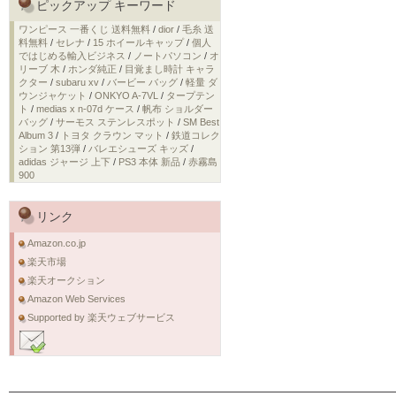
ピックアップ キーワード
ワンピース 一番くじ 送料無料
/
dior
/
毛糸 送
料無料
/
セレナ
/
15 ホイールキャップ
/
個人
ではじめる輸入ビジネス
/
ノートパソコン
/
オ
リーブ 木
/
ホンダ純正
/
目覚まし時計 キャラ
クター
/
subaru xv
/
バービー バッグ
/
軽量 ダ
ウンジャケット
/
ONKYO A-7VL
/
タープテン
ト
/
medias x n-07d ケース
/
帆布 ショルダー
バッグ
/
サーモス ステンレスポット
/
SM Best
Album 3
/
トヨタ クラウン マット
/
鉄道コレク
ション 第13弾
/
バレエシューズ キッズ
/
adidas ジャージ 上下
/
PS3 本体 新品
/
赤霧島
900
リンク
Amazon.co.jp
楽天市場
楽天オークション
Amazon Web Services
Supported by 楽天ウェブサービス