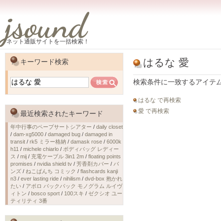
jsound
ネット通販サイトを一括検索！
はるな 愛
キーワード検索
検索条件に一致するアイテ
はるな で再検索
愛 で再検索
最近検索されたキーワード
年中行事のペープサートシアター
/
daily closet
/
dam-xg5000
/
damaged bug
/
damaged in
transit
/
rk5 ミラー格納
/
damask rose
/
6000k
h11
/
michele chiarlo
/
ボディバッグ レディー
ス
/
mij
/
充電ケーブル 3in1 2m
/
floating points
promises
/
nvidia shield tv
/
芳香剤カバー
/
バ
ンズ
/
ねこぱんち コミック
/
flashcards kanji
n3
/
ever lasting ride
/
nihilism
/
dvd-box 抱かれ
たい
/
アポロ バックパック モノグラム ルイヴ
ィトン
/
bosco sport
/
100スキ
/
ゼクシオ ユー
ティリティ 3番