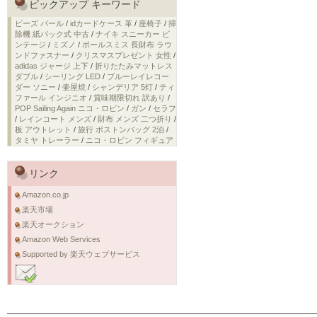
ピックアップ キーワード
ビーズ パール
/
idカードケース 革
/
座椅子
/
掃
除機 紙パック式 中古
/
ナイキ スニーカー ビ
ンテージ
/
ミズノ
/
ポールスミス 長財布 ラウ
ンドファスナー
/
クリスマスプレゼント 女性
/
adidas ジャージ 上下
/
折りたたみマットレス
ダブル
/
シーリング LED
/
ブルーレイレコー
ダー ソニー
/
壷屋焼
/
シャンデリア 5灯
/
ティ
ファール インジニオ
/
賞味期限切れ 訳あり
/
POP Sailing Again ニコ・ロビン
/
ガン
/
セラフ
/
レインコート メンズ
/
財布 メンズ 二つ折り
/
板 アウトレット
/
旅行 ボストンバッグ 2泊
/
タミヤ トレーラー
/
ニコ・ロビン フィギュア
リンク
Amazon.co.jp
楽天市場
楽天オークション
Amazon Web Services
Supported by 楽天ウェブサービス