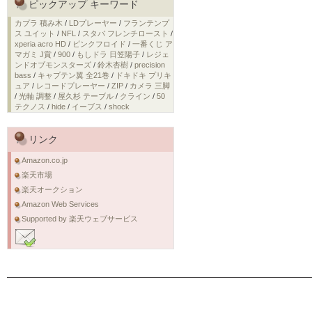
ピックアップ キーワード
カプラ 積み木
/
LDプレーヤー
/
フランテンプ
ス ユイット
/
NFL
/
スタバ フレンチロースト
/
xperia acro HD
/
ピンクフロイド
/
一番くじ ア
マガミ J賞
/
900
/
もしドラ 日笠陽子
/
レジェ
ンドオブモンスターズ
/
鈴木杏樹
/
precision
bass
/
キャプテン翼 全21巻
/
ドキドキ プリキ
ュア
/
レコードプレーヤー
/
ZIP
/
カメラ 三脚
/
光軸 調整
/
屋久杉 テーブル
/
クライン
/
50
テクノス
/
hide
/
イーブス
/
shock
リンク
Amazon.co.jp
楽天市場
楽天オークション
Amazon Web Services
Supported by 楽天ウェブサービス