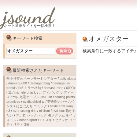
jsound
ネット通販サイトを一括検索！
オメガスター
キーワード検索
検索条件に一致するアイテ
最近検索されたキーワード
年中行事のペープサートシアター
/
daily closet
/
dam-xg5000
/
damaged bug
/
damaged in
transit
/
rk5 ミラー格納
/
damask rose
/
6000k
h11
/
michele chiarlo
/
ボディバッグ レディー
ス
/
mij
/
充電ケーブル 3in1 2m
/
floating points
promises
/
nvidia shield tv
/
芳香剤カバー
/
バ
ンズ
/
ねこぱんち コミック
/
flashcards kanji
n3
/
ever lasting ride
/
nihilism
/
dvd-box 抱かれ
たい
/
アポロ バックパック モノグラム ルイヴ
ィトン
/
bosco sport
/
100スキ
/
ゼクシオ ユー
ティリティ 3番