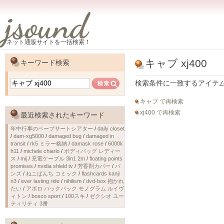
jsound
ネット通販サイトを一括検索！
キャブ xj400
キーワード検索
検索条件に一致するアイテ
キャブ で再検索
xj400 で再検索
最近検索されたキーワード
年中行事のペープサートシアター
/
daily closet
/
dam-xg5000
/
damaged bug
/
damaged in
transit
/
rk5 ミラー格納
/
damask rose
/
6000k
h11
/
michele chiarlo
/
ボディバッグ レディー
ス
/
mij
/
充電ケーブル 3in1 2m
/
floating points
promises
/
nvidia shield tv
/
芳香剤カバー
/
バ
ンズ
/
ねこぱんち コミック
/
flashcards kanji
n3
/
ever lasting ride
/
nihilism
/
dvd-box 抱かれ
たい
/
アポロ バックパック モノグラム ルイヴ
ィトン
/
bosco sport
/
100スキ
/
ゼクシオ ユー
ティリティ 3番