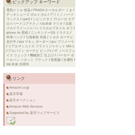
ピックアップ キーワード
電気ケトル 保温
/
PRADA キーホルダー くま
/
デッキシューズ ポルトガル
/
アリミノ ハード
ワックス
/
spin2
/
シビックタイプrユーロ エア
ロ
/
ハードコアテクノ
/
ds本体 マリオ
/
日産
スカイラインジャパン
/
スカルプネイル オフ
/
iphone 4s 壁紙
/
ニンテンドーDS ドラクエ
/
本革バッグ
/
七海春歌 衣装
/
トヨタ カーナビ
走行中
/
lani マキシ ボーダー
/
jtcc プリメーラ
/
リアルマッコイズ フライトジャケット MA-1
/
アルパイン カーナビ ビッグx
/
ザ ノースフェ
イス リュック
/
機械加工 仕上げ
/
パーカー ボ
ールペン ソネット ブラック
/
燕尾服
/
水属性
/
Wii 本体 25周年
リンク
Amazon.co.jp
楽天市場
楽天オークション
Amazon Web Services
Supported by 楽天ウェブサービス