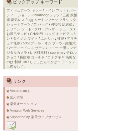
ピックアップ キーワード
フィギュアーツ キラー
/
トイレ マット
/
パー
ティー ショール
/
billabong tシャツ
/
三菱 炊飯
器 蒸気レス
/
ugg ムートンブーツ クラシック
ショートブーツ
/
革 バッグ
/
AKB48 総選挙
/
シリコン シート
/
グローブレザー シューズ
/
お風呂テレビ
/
CHANEL バッグ キャビアスキ
ン
/
タイツ ホワイト
/
ふわりぃ
/
補完
/
アマチ
ュア無線
/
5351プール・オム ブーツ
/
結婚式
パーティードレス サテン
/
ソニー 一眼レフデ
ジタルカメラ
/
ic 送料無料
/
supreme
/
チロル
チョコ
/
長財布 ゴールド
/
コトブキヤ 高町な
のは 制服 1/8
/
しょこたん☆かばー アニソン
に恋をして。
リンク
Amazon.co.jp
楽天市場
楽天オークション
Amazon Web Services
Supported by 楽天ウェブサービス