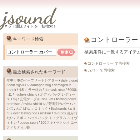
jsound
ネット通販サイトを一括検索！
コントローラー
キーワード検索
検索条件に一致するアイテ
コントローラー で再検索
カバー で再検索
最近検索されたキーワード
年中行事のペープサートシアター
/
daily closet
/
dam-xg5000
/
damaged bug
/
damaged in
transit
/
rk5 ミラー格納
/
damask rose
/
6000k
h11
/
michele chiarlo
/
ボディバッグ レディー
ス
/
mij
/
充電ケーブル 3in1 2m
/
floating points
promises
/
nvidia shield tv
/
芳香剤カバー
/
バ
ンズ
/
ねこぱんち コミック
/
flashcards kanji
n3
/
ever lasting ride
/
nihilism
/
dvd-box 抱かれ
たい
/
アポロ バックパック モノグラム ルイヴ
ィトン
/
bosco sport
/
100スキ
/
ゼクシオ ユー
ティリティ 3番