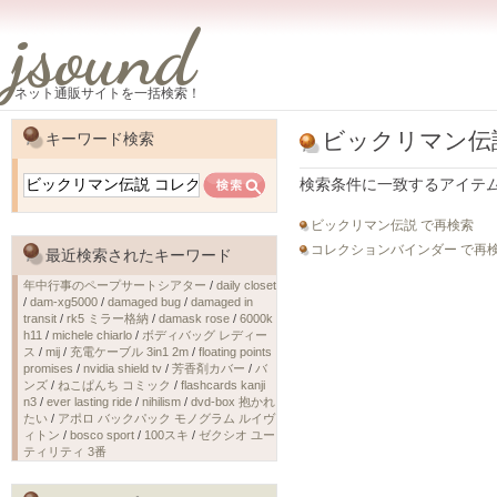
jsound
ネット通販サイトを一括検索！
ビックリマン伝
キーワード検索
検索条件に一致するアイテ
ビックリマン伝説 で再検索
コレクションバインダー で再
最近検索されたキーワード
年中行事のペープサートシアター
/
daily closet
/
dam-xg5000
/
damaged bug
/
damaged in
transit
/
rk5 ミラー格納
/
damask rose
/
6000k
h11
/
michele chiarlo
/
ボディバッグ レディー
ス
/
mij
/
充電ケーブル 3in1 2m
/
floating points
promises
/
nvidia shield tv
/
芳香剤カバー
/
バ
ンズ
/
ねこぱんち コミック
/
flashcards kanji
n3
/
ever lasting ride
/
nihilism
/
dvd-box 抱かれ
たい
/
アポロ バックパック モノグラム ルイヴ
ィトン
/
bosco sport
/
100スキ
/
ゼクシオ ユー
ティリティ 3番