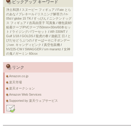
ピックアップ キーワード
浄土和讃
/
スヌーピー フィギュア
/
Fate とら
のあな
/
プレネール
/
リスニング解答力
/
n-
05d
/
globe 15 TK
/
すっぴん
/
ニンテンドッグ
ス フィギュア
/
吉高由里子 写真集
/
梱包資材/
粘着テープ/PVCテープ/50mm×30m/60本セッ
ト
/
ライジングパワーセット
/
AR-330MT
/
Gulf 1/18
/
GOLDS
/
龍虎の拳
/
遊戯王 日
/
と
びだせどうぶつの
/
すーぱーそに子ボンデー
ジver. キャンディピンク
/
真空包装機
/
NV225-CW
/
SWAGGER
/
sm marantz
/
女神
の鬼
/
ガーミン 60csx
リンク
Amazon.co.jp
楽天市場
楽天オークション
Amazon Web Services
Supported by 楽天ウェブサービス