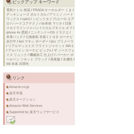
ピックアップ キーワード
電気ケトル 保温
/
PRADA キーホルダー くま
/
デッキシューズ ポルトガル
/
アリミノ ハード
ワックス
/
spin2
/
シビックタイプrユーロ エア
ロ
/
ハードコアテクノ
/
ds本体 マリオ
/
日産
スカイラインジャパン
/
スカルプネイル オフ
/
iphone 4s 壁紙
/
ニンテンドーDS ドラクエ
/
本革バッグ
/
七海春歌 衣装
/
トヨタ カーナビ
走行中
/
lani マキシ ボーダー
/
jtcc プリメーラ
/
リアルマッコイズ フライトジャケット MA-1
/
アルパイン カーナビ ビッグx
/
ザ ノースフェ
イス リュック
/
機械加工 仕上げ
/
パーカー ボ
ールペン ソネット ブラック
/
燕尾服
/
水属性
/
Wii 本体 25周年
リンク
Amazon.co.jp
楽天市場
楽天オークション
Amazon Web Services
Supported by 楽天ウェブサービス