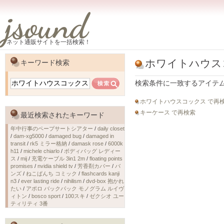
jsound
ネット通販サイトを一括検索！
ホワイトハウス
キーワード検索
検索条件に一致するアイテ
ホワイトハウスコックス で再
キーケース で再検索
最近検索されたキーワード
年中行事のペープサートシアター
/
daily closet
/
dam-xg5000
/
damaged bug
/
damaged in
transit
/
rk5 ミラー格納
/
damask rose
/
6000k
h11
/
michele chiarlo
/
ボディバッグ レディー
ス
/
mij
/
充電ケーブル 3in1 2m
/
floating points
promises
/
nvidia shield tv
/
芳香剤カバー
/
バ
ンズ
/
ねこぱんち コミック
/
flashcards kanji
n3
/
ever lasting ride
/
nihilism
/
dvd-box 抱かれ
たい
/
アポロ バックパック モノグラム ルイヴ
ィトン
/
bosco sport
/
100スキ
/
ゼクシオ ユー
ティリティ 3番