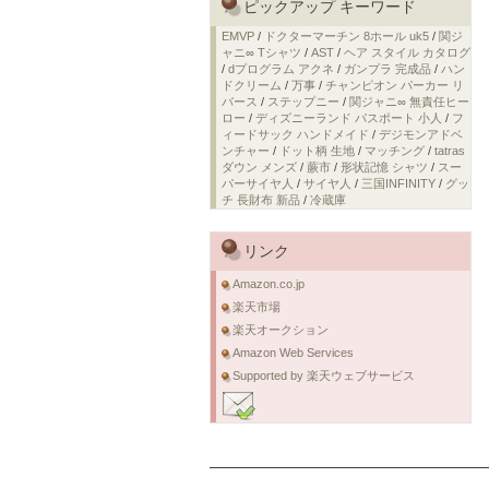
ピックアップ キーワード
EMVP
/
ドクターマーチン 8ホール uk5
/
関ジ
ャニ∞ Tシャツ
/
AST
/
ヘア スタイル カタログ
/
dプログラム アクネ
/
ガンプラ 完成品
/
ハン
ドクリーム
/
万事
/
チャンピオン パーカー リ
バース
/
ステップニー
/
関ジャニ∞ 無責任ヒー
ロー
/
ディズニーランド パスポート 小人
/
フ
ィードサック ハンドメイド
/
デジモンアドベ
ンチャー
/
ドット柄 生地
/
マッチング
/
tatras
ダウン メンズ
/
蕨市
/
形状記憶 シャツ
/
スー
パーサイヤ人
/
サイヤ人
/
三国INFINITY
/
グッ
チ 長財布 新品
/
冷蔵庫
リンク
Amazon.co.jp
楽天市場
楽天オークション
Amazon Web Services
Supported by 楽天ウェブサービス