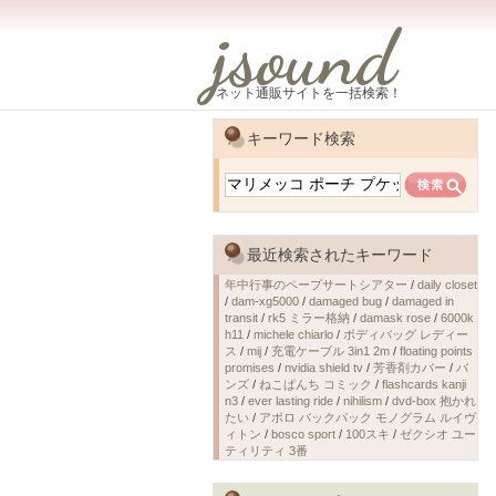
jsound
ネット通販サイトを一括検索！
キーワード検索
最近検索されたキーワード
年中行事のペープサートシアター
/
daily closet
/
dam-xg5000
/
damaged bug
/
damaged in
transit
/
rk5 ミラー格納
/
damask rose
/
6000k
h11
/
michele chiarlo
/
ボディバッグ レディー
ス
/
mij
/
充電ケーブル 3in1 2m
/
floating points
promises
/
nvidia shield tv
/
芳香剤カバー
/
バ
ンズ
/
ねこぱんち コミック
/
flashcards kanji
n3
/
ever lasting ride
/
nihilism
/
dvd-box 抱かれ
たい
/
アポロ バックパック モノグラム ルイヴ
ィトン
/
bosco sport
/
100スキ
/
ゼクシオ ユー
ティリティ 3番