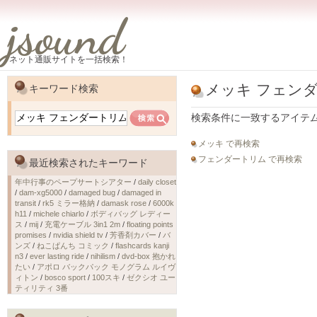
jsound
ネット通販サイトを一括検索！
メッキ フェン
キーワード検索
検索条件に一致するアイテ
メッキ で再検索
フェンダートリム で再検索
最近検索されたキーワード
年中行事のペープサートシアター
/
daily closet
/
dam-xg5000
/
damaged bug
/
damaged in
transit
/
rk5 ミラー格納
/
damask rose
/
6000k
h11
/
michele chiarlo
/
ボディバッグ レディー
ス
/
mij
/
充電ケーブル 3in1 2m
/
floating points
promises
/
nvidia shield tv
/
芳香剤カバー
/
バ
ンズ
/
ねこぱんち コミック
/
flashcards kanji
n3
/
ever lasting ride
/
nihilism
/
dvd-box 抱かれ
たい
/
アポロ バックパック モノグラム ルイヴ
ィトン
/
bosco sport
/
100スキ
/
ゼクシオ ユー
ティリティ 3番