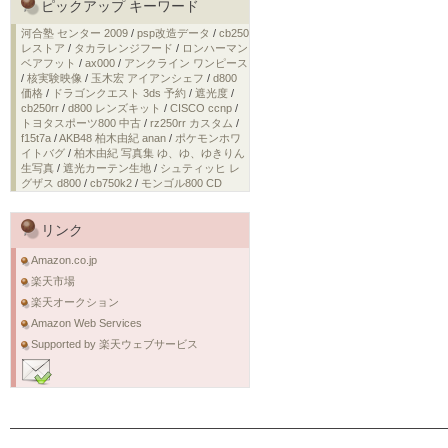
ピックアップ キーワード
河合塾 センター 2009
/
psp改造データ
/
cb250
レストア
/
タカラレンジフード
/
ロンハーマン
ベアフット
/
ax000
/
アンクライン ワンピース
/
核実験映像
/
玉木宏 アイアンシェフ
/
d800
価格
/
ドラゴンクエスト 3ds 予約
/
遮光度
/
cb250rr
/
d800 レンズキット
/
CISCO ccnp
/
トヨタスポーツ800 中古
/
rz250rr カスタム
/
f15t7a
/
AKB48 柏木由紀 anan
/
ポケモンホワ
イトバグ
/
柏木由紀 写真集 ゆ、ゆ、ゆきりん
生写真
/
遮光カーテン生地
/
シュティッヒ レ
グザス d800
/
cb750k2
/
モンゴル800 CD
リンク
Amazon.co.jp
楽天市場
楽天オークション
Amazon Web Services
Supported by 楽天ウェブサービス