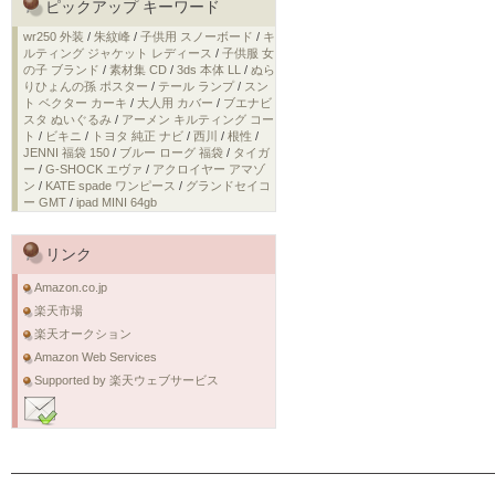
ピックアップ キーワード
wr250 外装
/
朱紋峰
/
子供用 スノーボード
/
キ
ルティング ジャケット レディース
/
子供服 女
の子 ブランド
/
素材集 CD
/
3ds 本体 LL
/
ぬら
りひょんの孫 ポスター
/
テール ランプ
/
スン
ト ベクター カーキ
/
大人用 カバー
/
ブエナビ
スタ ぬいぐるみ
/
アーメン キルティング コー
ト
/
ビキニ
/
トヨタ 純正 ナビ
/
西川
/
根性
/
JENNI 福袋 150
/
ブルー ローグ 福袋
/
タイガ
ー
/
G-SHOCK エヴァ
/
アクロイヤー アマゾ
ン
/
KATE spade ワンピース
/
グランドセイコ
ー GMT
/
ipad MINI 64gb
リンク
Amazon.co.jp
楽天市場
楽天オークション
Amazon Web Services
Supported by 楽天ウェブサービス