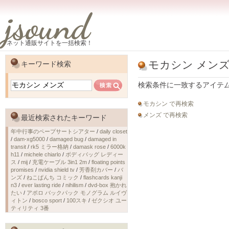
jsound
ネット通販サイトを一括検索！
モカシン メン
キーワード検索
検索条件に一致するアイテ
モカシン で再検索
メンズ で再検索
最近検索されたキーワード
年中行事のペープサートシアター
/
daily closet
/
dam-xg5000
/
damaged bug
/
damaged in
transit
/
rk5 ミラー格納
/
damask rose
/
6000k
h11
/
michele chiarlo
/
ボディバッグ レディー
ス
/
mij
/
充電ケーブル 3in1 2m
/
floating points
promises
/
nvidia shield tv
/
芳香剤カバー
/
バ
ンズ
/
ねこぱんち コミック
/
flashcards kanji
n3
/
ever lasting ride
/
nihilism
/
dvd-box 抱かれ
たい
/
アポロ バックパック モノグラム ルイヴ
ィトン
/
bosco sport
/
100スキ
/
ゼクシオ ユー
ティリティ 3番