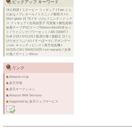
ピックアップ キーワード
浄土和讃
/
スヌーピー フィギュア
/
Fate とら
のあな
/
プレネール
/
リスニング解答力
/
n-
05d
/
globe 15 TK
/
すっぴん
/
ニンテンドッグ
ス フィギュア
/
吉高由里子 写真集
/
梱包資材/
粘着テープ/PVCテープ/50mm×30m/60本セッ
ト
/
ライジングパワーセット
/
AR-330MT
/
Gulf 1/18
/
GOLDS
/
龍虎の拳
/
遊戯王 日
/
と
びだせどうぶつの
/
すーぱーそに子ボンデー
ジver. キャンディピンク
/
真空包装機
/
NV225-CW
/
SWAGGER
/
sm marantz
/
女神
の鬼
/
ガーミン 60csx
リンク
Amazon.co.jp
楽天市場
楽天オークション
Amazon Web Services
Supported by 楽天ウェブサービス