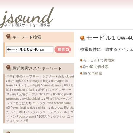
jsound
ネット通販サイトを一括検索！
モービル1 0w-40
キーワード検索
検索条件に一致するアイテ
モービル1 で再検索
0w-40 で再検索
最近検索されたキーワード
sn で再検索
年中行事のペープサートシアター
/
daily closet
/
dam-xg5000
/
damaged bug
/
damaged in
transit
/
rk5 ミラー格納
/
damask rose
/
6000k
h11
/
michele chiarlo
/
ボディバッグ レディー
ス
/
mij
/
充電ケーブル 3in1 2m
/
floating points
promises
/
nvidia shield tv
/
芳香剤カバー
/
バ
ンズ
/
ねこぱんち コミック
/
flashcards kanji
n3
/
ever lasting ride
/
nihilism
/
dvd-box 抱かれ
たい
/
アポロ バックパック モノグラム ルイヴ
ィトン
/
bosco sport
/
100スキ
/
ゼクシオ ユー
ティリティ 3番