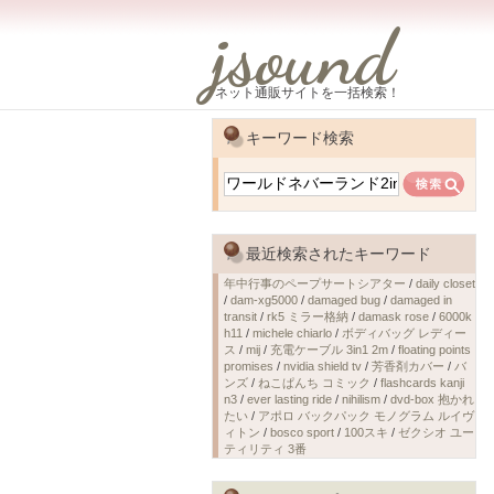
jsound
ネット通販サイトを一括検索！
キーワード検索
最近検索されたキーワード
年中行事のペープサートシアター
/
daily closet
/
dam-xg5000
/
damaged bug
/
damaged in
transit
/
rk5 ミラー格納
/
damask rose
/
6000k
h11
/
michele chiarlo
/
ボディバッグ レディー
ス
/
mij
/
充電ケーブル 3in1 2m
/
floating points
promises
/
nvidia shield tv
/
芳香剤カバー
/
バ
ンズ
/
ねこぱんち コミック
/
flashcards kanji
n3
/
ever lasting ride
/
nihilism
/
dvd-box 抱かれ
たい
/
アポロ バックパック モノグラム ルイヴ
ィトン
/
bosco sport
/
100スキ
/
ゼクシオ ユー
ティリティ 3番