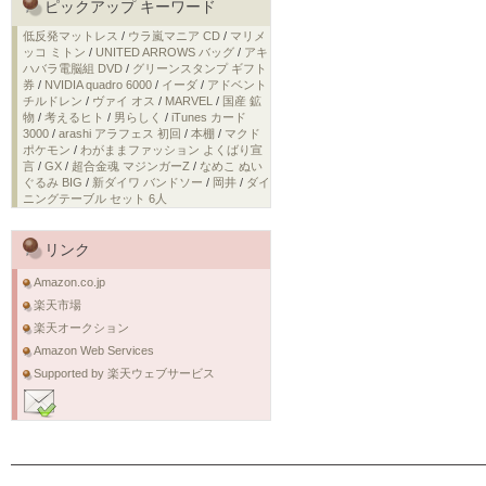
ピックアップ キーワード
低反発マットレス
/
ウラ嵐マニア CD
/
マリメ
ッコ ミトン
/
UNITED ARROWS バッグ
/
アキ
ハバラ電脳組 DVD
/
グリーンスタンプ ギフト
券
/
NVIDIA quadro 6000
/
イーダ
/
アドベント
チルドレン
/
ヴァイ オス
/
MARVEL
/
国産 鉱
物
/
考えるヒト
/
男らしく
/
iTunes カード
3000
/
arashi アラフェス 初回
/
本棚
/
マクド
ポケモン
/
わがままファッション よくばり宣
言
/
GX
/
超合金魂 マジンガーZ
/
なめこ ぬい
ぐるみ BIG
/
新ダイワ バンドソー
/
岡井
/
ダイ
ニングテーブル セット 6人
リンク
Amazon.co.jp
楽天市場
楽天オークション
Amazon Web Services
Supported by 楽天ウェブサービス