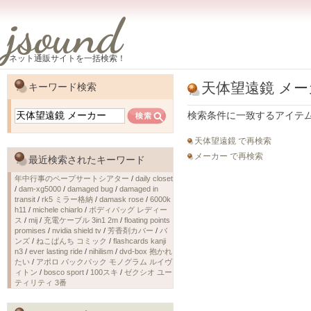
jsound
ネット通販サイトを一括検索！
天体望遠鏡 メー
キーワード検索
検索条件に一致するアイテ
天体望遠鏡 で再検索
メーカー で再検索
最近検索されたキーワード
年中行事のペープサートシアター
/
daily closet
/
dam-xg5000
/
damaged bug
/
damaged in
transit
/
rk5 ミラー格納
/
damask rose
/
6000k
h11
/
michele chiarlo
/
ボディバッグ レディー
ス
/
mij
/
充電ケーブル 3in1 2m
/
floating points
promises
/
nvidia shield tv
/
芳香剤カバー
/
バ
ンズ
/
ねこぱんち コミック
/
flashcards kanji
n3
/
ever lasting ride
/
nihilism
/
dvd-box 抱かれ
たい
/
アポロ バックパック モノグラム ルイヴ
ィトン
/
bosco sport
/
100スキ
/
ゼクシオ ユー
ティリティ 3番