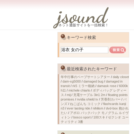
jsound
ネット通販サイトを一括検索！
キーワード検索
最近検索されたキーワード
年中行事のペープサートシアター
/
daily closet
/
dam-xg5000
/
damaged bug
/
damaged in
transit
/
rk5 ミラー格納
/
damask rose
/
6000k
h11
/
michele chiarlo
/
ボディバッグ レディー
ス
/
mij
/
充電ケーブル 3in1 2m
/
floating points
promises
/
nvidia shield tv
/
芳香剤カバー
/
バ
ンズ
/
ねこぱんち コミック
/
flashcards kanji
n3
/
ever lasting ride
/
nihilism
/
dvd-box 抱かれ
たい
/
アポロ バックパック モノグラム ルイヴ
ィトン
/
bosco sport
/
100スキ
/
ゼクシオ ユー
ティリティ 3番