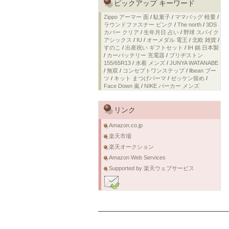
ピックアップ キーワード
Zippo アーマー 面
/
駄菓子
/
ママバッグ 軽量
/
ラウンドファスナー ピンク
/
The north
/
3DS
カバー クリア
/
生年月日 占い
/
野球 スパイク
アシックス
/
IU
/
オーメダル 電王
/
北欧 雑貨
/
すのこ
/
出産祝い ギフトセット
/
IH 鍋 日本製
/
カーバッテリー 充電器
/
ブリヂストン
155/65R13
/
水着 メンズ
/
JUNYA WATANABE
/
無双
/
コンセプトワンステップ
/
llbean ブー
ツ
/
キット まつげパーマ
/
ゼッケン留め
/
Face Down 嵐
/
NIKE パーカー メンズ
リンク
Amazon.co.jp
楽天市場
楽天オークション
Amazon Web Services
Supported by 楽天ウェブサービス