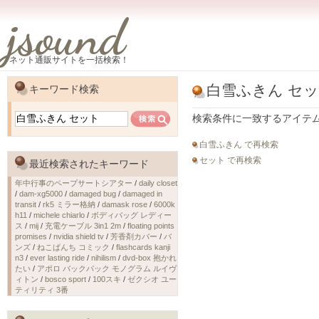
jsound
ネット通販サイトを一括検索！
白雪ふきん セ
キーワード検索
検索条件に一致するアイテ
白雪ふきん で再検索
セット で再検索
最近検索されたキーワード
年中行事のペープサートシアター
/
daily closet
/
dam-xg5000
/
damaged bug
/
damaged in
transit
/
rk5 ミラー格納
/
damask rose
/
6000k
h11
/
michele chiarlo
/
ボディバッグ レディー
ス
/
mij
/
充電ケーブル 3in1 2m
/
floating points
promises
/
nvidia shield tv
/
芳香剤カバー
/
バ
ンズ
/
ねこぱんち コミック
/
flashcards kanji
n3
/
ever lasting ride
/
nihilism
/
dvd-box 抱かれ
たい
/
アポロ バックパック モノグラム ルイヴ
ィトン
/
bosco sport
/
100スキ
/
ゼクシオ ユー
ティリティ 3番