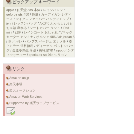
ピックアップ キーワード
apple
/
任天堂 3ds 本体
/
レインパンツ
/
geforce gts 450
/
軽量
/
カーディガン レディ
ース
/
マイクロファイバー ハンディモップ
/
jenni レッスンバッグ
/
AKB48 ぷっちょ
/
おも
ちゃ箱 座れる
/
シートカバー タント
/
iPad
mini
/
戦隊
/
レインコート おしゃれ
/
Vネック
セーター カシミヤ
/
ポルシェ 986
/
air jordan 6
/
革 ハギレ
/
パンプス ベージュ エナメル
/
卓
上ミラー 送料無料
/
ディーゼル ボストンバッ
グ
/
金原亭馬生 落語
/
長靴 防寒
/
zippo ハンデ
ィウォーマー
/
xperia ax so-01e シリコン
リンク
Amazon.co.jp
楽天市場
楽天オークション
Amazon Web Services
Supported by 楽天ウェブサービス