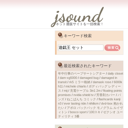
jsound
ネット通販サイトを一括検索！
キーワード検索
最近検索されたキーワード
年中行事のペープサートシアター
/
daily closet
/
dam-xg5000
/
damaged bug
/
damaged in
transit
/
rk5 ミラー格納
/
damask rose
/
6000k
h11
/
michele chiarlo
/
ボディバッグ レディー
ス
/
mij
/
充電ケーブル 3in1 2m
/
floating points
promises
/
nvidia shield tv
/
芳香剤カバー
/
バ
ンズ
/
ねこぱんち コミック
/
flashcards kanji
n3
/
ever lasting ride
/
nihilism
/
dvd-box 抱かれ
たい
/
アポロ バックパック モノグラム ルイヴ
ィトン
/
bosco sport
/
100スキ
/
ゼクシオ ユー
ティリティ 3番