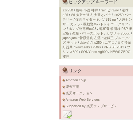
ピックアップ キーワード
zzr250
/
相棒 小説 神戸
/
rain ピ rainy
/
電球
e26
/
Wii 太鼓の達人 太鼓とバチ
/
klx250 バッ
テリー
/
仮面ライダーキバ
/
S15 na
/
人感セン
サー カメラ
/
機動警察パトレイバー グリフォ
ン
/
ホンダ発電機eu28
/
薄桜鬼 黎明録 PSP 限
定版
/
恋愛 パワースポット
/
カワサキ 750cc
/
japan jam
/
菅原道真 左遷
/
遊戯王 ブルーアイ
ズ デッキ
/
daiwa)
/
hs250h エアロ
/
日立蛍光
灯器具
/
kawasaki z750rs
/
PRS SE 2012
/
プ
リンス800
/
SONY nex-vg900
/
NEWS ZERO
櫻井
リンク
Amazon.co.jp
楽天市場
楽天オークション
Amazon Web Services
Supported by 楽天ウェブサービス