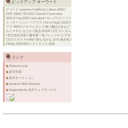
ピックアップ キーワード
アコード vivienne
/
tmj40c3s
/
nikon d300
/
CDP-380Z
/
EV-202
/
Garmin Forerunner
405CX
/
hp 6320
/
aivn ipod
/
キングスピード
/
ミッキー ミニー ペアマグ
/
ka tu
/
lego 21102
/
アブ 4600
/
クロマニヨンズ 枚
/
魔法少女まど
か☆マギカ まどか
/
新品 IS11N
/
1円 ガンダム
/
長文総合演習
/
藤本東一良
/
レッツ4
/
ビデオ
CDカラオケ
/
n-06b
/
聖なるかな 沙月 抱き枕
/
FINAL FANTASY
/
ストラトス 自作
リンク
Amazon.co.jp
楽天市場
楽天オークション
Amazon Web Services
Supported by 楽天ウェブサービス