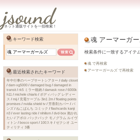
jsound
ネット通販サイトを一括検索！
魂 アーマーガ
キーワード検索
検索条件に一致するアイテ
魂 で再検索
アーマーガールズ で再検索
最近検索されたキーワード
年中行事のペープサートシアター
/
daily closet
/
dam-xg5000
/
damaged bug
/
damaged in
transit
/
rk5 ミラー格納
/
damask rose
/
6000k
h11
/
michele chiarlo
/
ボディバッグ レディー
ス
/
mij
/
充電ケーブル 3in1 2m
/
floating points
promises
/
nvidia shield tv
/
芳香剤カバー
/
バ
ンズ
/
ねこぱんち コミック
/
flashcards kanji
n3
/
ever lasting ride
/
nihilism
/
dvd-box 抱かれ
たい
/
アポロ バックパック モノグラム ルイヴ
ィトン
/
bosco sport
/
100スキ
/
ゼクシオ ユー
ティリティ 3番