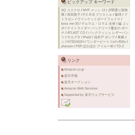
ピックアップ キーワード
SQ コスクロ
/
MVP メッシ 12
/
夕闇通り探検
隊
/
前田敦子
/
F.C.R.B ブリストル
/
爆球
/
フ
トラセン
/
ヴァンケットボーイフェイス
/
boss me-30
/
テルマエ・ロマエ 全巻
/
編 コッ
ポ
/
ナイトライダー バッテリー
/
魔女の ポー
チ
/
ATLAST CO
/
バックラッシュ レザーパン
ツ
/
サエグサ
/
iPad2
/
浅井戸 ポンプ
/
東横イ
ン
/
N7SD402H
/
ワンダービート
/
srf-r800v
/
phenom
/
PSP ぽかぽか アイルー村
/
TD-Z
リンク
Amazon.co.jp
楽天市場
楽天オークション
Amazon Web Services
Supported by 楽天ウェブサービス