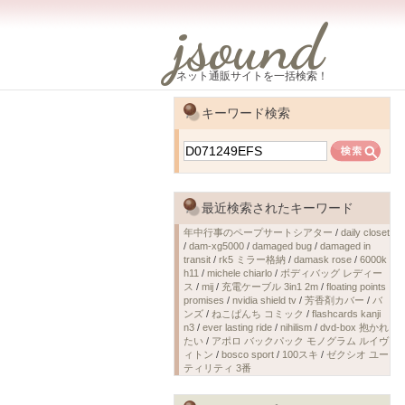
jsound
ネット通販サイトを一括検索！
キーワード検索
最近検索されたキーワード
年中行事のペープサートシアター
/
daily closet
/
dam-xg5000
/
damaged bug
/
damaged in
transit
/
rk5 ミラー格納
/
damask rose
/
6000k
h11
/
michele chiarlo
/
ボディバッグ レディー
ス
/
mij
/
充電ケーブル 3in1 2m
/
floating points
promises
/
nvidia shield tv
/
芳香剤カバー
/
バ
ンズ
/
ねこぱんち コミック
/
flashcards kanji
n3
/
ever lasting ride
/
nihilism
/
dvd-box 抱かれ
たい
/
アポロ バックパック モノグラム ルイヴ
ィトン
/
bosco sport
/
100スキ
/
ゼクシオ ユー
ティリティ 3番