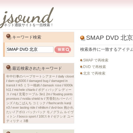
jsound
ネット通販サイトを一括検索！
SMAP DVD 北京
キーワード検索
検索条件に一致するアイテ
SMAP で再検索
DVD で再検索
最近検索されたキーワード
北京 で再検索
年中行事のペープサートシアター
/
daily closet
/
dam-xg5000
/
damaged bug
/
damaged in
transit
/
rk5 ミラー格納
/
damask rose
/
6000k
h11
/
michele chiarlo
/
ボディバッグ レディー
ス
/
mij
/
充電ケーブル 3in1 2m
/
floating points
promises
/
nvidia shield tv
/
芳香剤カバー
/
バ
ンズ
/
ねこぱんち コミック
/
flashcards kanji
n3
/
ever lasting ride
/
nihilism
/
dvd-box 抱かれ
たい
/
アポロ バックパック モノグラム ルイヴ
ィトン
/
bosco sport
/
100スキ
/
ゼクシオ ユー
ティリティ 3番