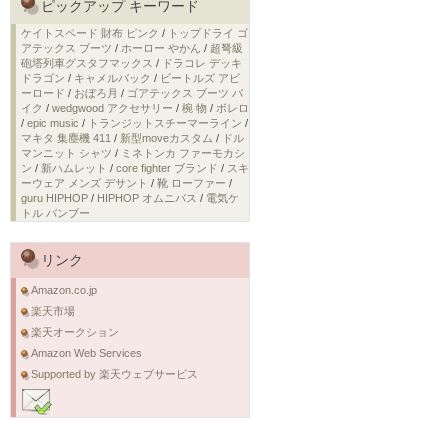
ピックアップ キーワード
ケイトスペード 財布 ピンク
/
トップドライ ゴ
アテックス ブーツ
/
ホーロー やかん
/
超弩級
砲塔列車グスタフマックス
/
ドラコレ デッキ
ドラゴン
/
キャメルバック
/
ビートルズ アビ
ーロード
/
おぼろ月
/
ゴアテックス ブーツ バ
イク
/
wedgwood アクセサリー
/
椀 物
/
ボレロ
/
epic music
/
トランジットスチーマーライン
/
マキタ 集塵機 411
/
新型moveカスタム
/
ドル
マンニット シャツ
/
ミネトンカ ファーモカシ
ン
/
新ハムレット
/
core fighter ブランド
/
スキ
ーウェア メンズ デサント
/
靴 ローファー
/
guru HIPHOP
/
HIPHOP オムニバス
/
電気ケ
トル バンブー
リンク
Amazon.co.jp
楽天市場
楽天オークション
Amazon Web Services
Supported by 楽天ウェブサービス