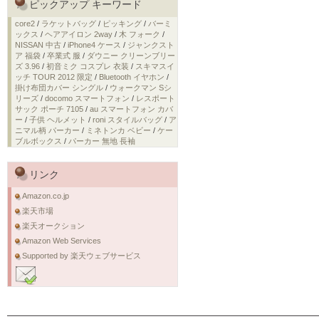
ピックアップ キーワード
core2
/
ラケットバッグ
/
ピッキング
/
バーミ
ックス
/
ヘアアイロン 2way
/
木 フォーク
/
NISSAN 中古
/
iPhone4 ケース
/
ジャンクスト
ア 福袋
/
卒業式 服
/
ダウニー クリーンブリー
ズ 3.96
/
初音ミク コスプレ 衣装
/
スキマスイ
ッチ TOUR 2012 限定
/
Bluetooth イヤホン
/
掛け布団カバー シングル
/
ウォークマン Sシ
リーズ
/
docomo スマートフォン
/
レスポート
サック ポーチ 7105
/
au スマートフォン カバ
ー
/
子供 ヘルメット
/
roni スタイルバッグ
/
ア
ニマル柄 パーカー
/
ミネトンカ ベビー
/
ケー
ブルボックス
/
パーカー 無地 長袖
リンク
Amazon.co.jp
楽天市場
楽天オークション
Amazon Web Services
Supported by 楽天ウェブサービス