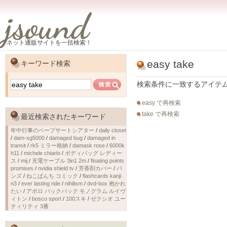
jsound
ネット通販サイトを一括検索！
easy take
キーワード検索
検索条件に一致するアイテ
easy で再検索
take で再検索
最近検索されたキーワード
年中行事のペープサートシアター
/
daily closet
/
dam-xg5000
/
damaged bug
/
damaged in
transit
/
rk5 ミラー格納
/
damask rose
/
6000k
h11
/
michele chiarlo
/
ボディバッグ レディー
ス
/
mij
/
充電ケーブル 3in1 2m
/
floating points
promises
/
nvidia shield tv
/
芳香剤カバー
/
バ
ンズ
/
ねこぱんち コミック
/
flashcards kanji
n3
/
ever lasting ride
/
nihilism
/
dvd-box 抱かれ
たい
/
アポロ バックパック モノグラム ルイヴ
ィトン
/
bosco sport
/
100スキ
/
ゼクシオ ユー
ティリティ 3番