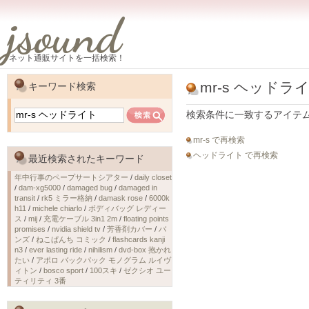
jsound
ネット通販サイトを一括検索！
mr-s ヘッドラ
キーワード検索
検索条件に一致するアイテ
mr-s で再検索
ヘッドライト で再検索
最近検索されたキーワード
年中行事のペープサートシアター
/
daily closet
/
dam-xg5000
/
damaged bug
/
damaged in
transit
/
rk5 ミラー格納
/
damask rose
/
6000k
h11
/
michele chiarlo
/
ボディバッグ レディー
ス
/
mij
/
充電ケーブル 3in1 2m
/
floating points
promises
/
nvidia shield tv
/
芳香剤カバー
/
バ
ンズ
/
ねこぱんち コミック
/
flashcards kanji
n3
/
ever lasting ride
/
nihilism
/
dvd-box 抱かれ
たい
/
アポロ バックパック モノグラム ルイヴ
ィトン
/
bosco sport
/
100スキ
/
ゼクシオ ユー
ティリティ 3番