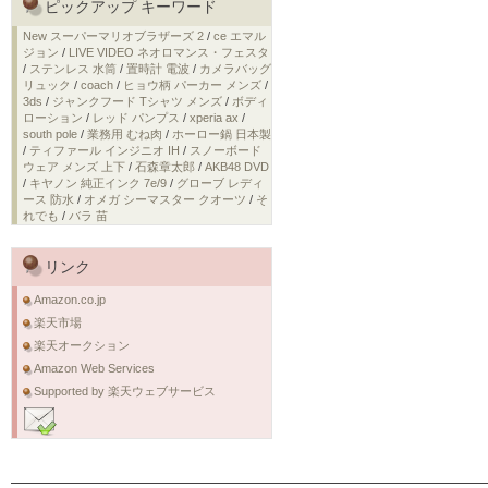
ピックアップ キーワード
New スーパーマリオブラザーズ 2
/
ce エマル
ジョン
/
LIVE VIDEO ネオロマンス・フェスタ
/
ステンレス 水筒
/
置時計 電波
/
カメラバッグ
リュック
/
coach
/
ヒョウ柄 パーカー メンズ
/
3ds
/
ジャンクフード Tシャツ メンズ
/
ボディ
ローション
/
レッド パンプス
/
xperia ax
/
south pole
/
業務用 むね肉
/
ホーロー鍋 日本製
/
ティファール インジニオ IH
/
スノーボード
ウェア メンズ 上下
/
石森章太郎
/
AKB48 DVD
/
キヤノン 純正インク 7e/9
/
グローブ レディ
ース 防水
/
オメガ シーマスター クオーツ
/
そ
れでも
/
バラ 苗
リンク
Amazon.co.jp
楽天市場
楽天オークション
Amazon Web Services
Supported by 楽天ウェブサービス