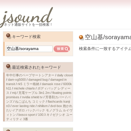
jsound
ネット通販サイトを一括検索！
空山基/sorayam
キーワード検索
検索条件に一致するアイテ
最近検索されたキーワード
年中行事のペープサートシアター
/
daily closet
/
dam-xg5000
/
damaged bug
/
damaged in
transit
/
rk5 ミラー格納
/
damask rose
/
6000k
h11
/
michele chiarlo
/
ボディバッグ レディー
ス
/
mij
/
充電ケーブル 3in1 2m
/
floating points
promises
/
nvidia shield tv
/
芳香剤カバー
/
バ
ンズ
/
ねこぱんち コミック
/
flashcards kanji
n3
/
ever lasting ride
/
nihilism
/
dvd-box 抱かれ
たい
/
アポロ バックパック モノグラム ルイヴ
ィトン
/
bosco sport
/
100スキ
/
ゼクシオ ユー
ティリティ 3番