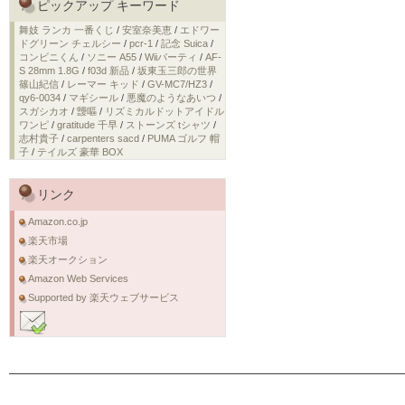
ピックアップ キーワード
舞妓 ランカ 一番くじ
/
安室奈美恵
/
エドワー
ドグリーン チェルシー
/
pcr-1
/
記念 Suica
/
コンビニくん
/
ソニー A55
/
Wiiパーティ
/
AF-
S 28mm 1.8G
/
f03d 新品
/
坂東玉三郎の世界
篠山紀信
/
レーマー キッド
/
GV-MC7/HZ3
/
qy6-0034
/
マギシール
/
悪魔のようなあいつ
/
スガシカオ
/
靉嘔
/
リズミカルドットアイドル
ワンピ
/
gratitude 千早
/
ストーンズ tシャツ
/
志村貴子
/
carpenters sacd
/
PUMA ゴルフ 帽
子
/
テイルズ 豪華 BOX
リンク
Amazon.co.jp
楽天市場
楽天オークション
Amazon Web Services
Supported by 楽天ウェブサービス