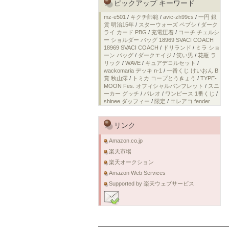
ピックアップ キーワード
mz-e501
/
キクチ師範
/
avic-zh99cs
/
一円 銀
貨 明治15年
/
スターウォーズ ペプシ
/
ダーク
ライ カード PBG
/
充電圧着
/
コーチ チェルシ
ー ショルダー バッグ 18969 SVACI COACH
18969 SVACI COACH
/
ドリランド
/
ミラ ショ
ーン バッグ
/
ダークエイジ
/
笑い男
/
花瓶 ラ
リック
/
WAVE
/
キュアデコルセット
/
wackomaria デッキ n-1
/
一番くじ けいおん B
賞 秋山澪
/
トミカ コープとうきょう
/
TYPE-
MOON Fes. オフィシャルパンフレット
/
スニ
ーカー グッチ
/
パレオ
/
ワンピース 1番くじ
/
shinee ダッフィー
/
限定
/
エレアコ fender
リンク
Amazon.co.jp
楽天市場
楽天オークション
Amazon Web Services
Supported by 楽天ウェブサービス