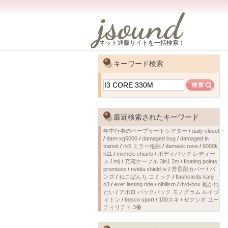
jsound
ネット通販サイトを一括検索！
キーワード検索
最近検索されたキーワード
年中行事のペープサートシアター
/
daily closet
/
dam-xg5000
/
damaged bug
/
damaged in
transit
/
rk5 ミラー格納
/
damask rose
/
6000k
h11
/
michele chiarlo
/
ボディバッグ レディー
ス
/
mij
/
充電ケーブル 3in1 2m
/
floating points
promises
/
nvidia shield tv
/
芳香剤カバー
/
バ
ンズ
/
ねこぱんち コミック
/
flashcards kanji
n3
/
ever lasting ride
/
nihilism
/
dvd-box 抱かれ
たい
/
アポロ バックパック モノグラム ルイヴ
ィトン
/
bosco sport
/
100スキ
/
ゼクシオ ユー
ティリティ 3番