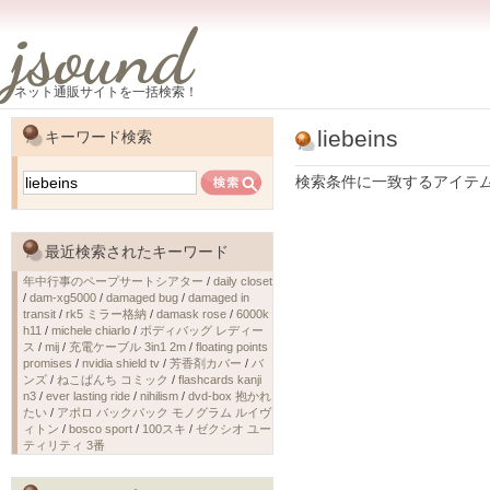
jsound
ネット通販サイトを一括検索！
liebeins
キーワード検索
検索条件に一致するアイテ
最近検索されたキーワード
年中行事のペープサートシアター
/
daily closet
/
dam-xg5000
/
damaged bug
/
damaged in
transit
/
rk5 ミラー格納
/
damask rose
/
6000k
h11
/
michele chiarlo
/
ボディバッグ レディー
ス
/
mij
/
充電ケーブル 3in1 2m
/
floating points
promises
/
nvidia shield tv
/
芳香剤カバー
/
バ
ンズ
/
ねこぱんち コミック
/
flashcards kanji
n3
/
ever lasting ride
/
nihilism
/
dvd-box 抱かれ
たい
/
アポロ バックパック モノグラム ルイヴ
ィトン
/
bosco sport
/
100スキ
/
ゼクシオ ユー
ティリティ 3番