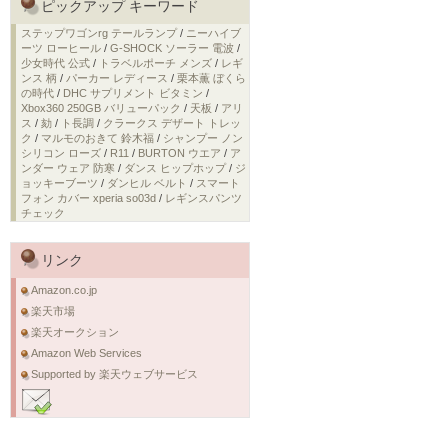
ピックアップ キーワード
ステップワゴンrg テールランプ
/
ニーハイブ
ーツ ローヒール
/
G-SHOCK ソーラー 電波
/
少女時代 公式
/
トラベルポーチ メンズ
/
レギ
ンス 柄
/
パーカー レディース
/
栗本薫 ぼくら
の時代
/
DHC サプリメント ビタミン
/
Xbox360 250GB バリューパック
/
天板
/
アリ
ス
/
劾
/
ト長調
/
クラークス デザート トレッ
ク
/
マルモのおきて 鈴木福
/
シャンプー ノン
シリコン ローズ
/
R11
/
BURTON ウエア
/
ア
ンダー ウェア 防寒
/
ダンス ヒップホップ
/
ジ
ョッキーブーツ
/
ダンヒル ベルト
/
スマート
フォン カバー xperia so03d
/
レギンスパンツ
チェック
リンク
Amazon.co.jp
楽天市場
楽天オークション
Amazon Web Services
Supported by 楽天ウェブサービス