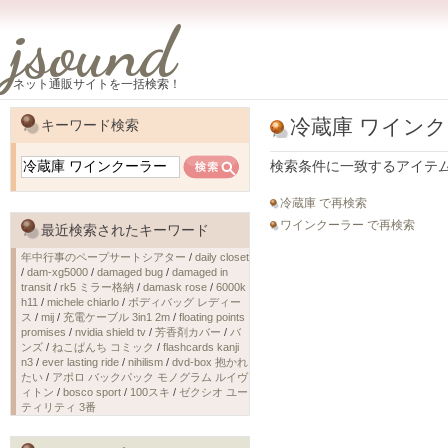
jsound
ネット通販サイトを一括検索！
冷蔵庫 ワイン
キーワード検索
検索条件に一致するアイテ
冷蔵庫 で再検索
ワインクーラー で再検索
最近検索されたキーワード
年中行事のペープサートシアター
/
daily closet
/
dam-xg5000
/
damaged bug
/
damaged in
transit
/
rk5 ミラー格納
/
damask rose
/
6000k
h11
/
michele chiarlo
/
ボディバッグ レディー
ス
/
mij
/
充電ケーブル 3in1 2m
/
floating points
promises
/
nvidia shield tv
/
芳香剤カバー
/
バ
ンズ
/
ねこぱんち コミック
/
flashcards kanji
n3
/
ever lasting ride
/
nihilism
/
dvd-box 抱かれ
たい
/
アポロ バックパック モノグラム ルイヴ
ィトン
/
bosco sport
/
100スキ
/
ゼクシオ ユー
ティリティ 3番