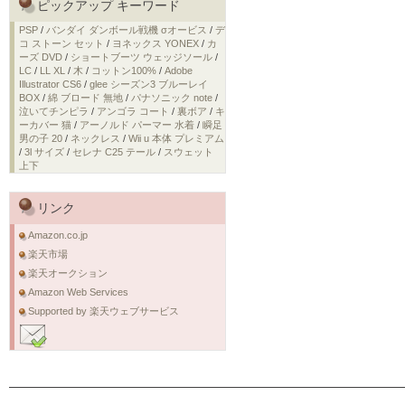
ピックアップ キーワード
PSP
/
バンダイ ダンボール戦機 σオービス
/
デ
コ ストーン セット
/
ヨネックス YONEX
/
カ
ーズ DVD
/
ショートブーツ ウェッジソール
/
LC
/
LL XL
/
木
/
コットン100%
/
Adobe
Illustrator CS6
/
glee シーズン3 ブルーレイ
BOX
/
綿 ブロード 無地
/
パナソニック note
/
泣いてチンピラ
/
アンゴラ コート
/
裏ボア
/
キ
ーカバー 猫
/
アーノルド パーマー 水着
/
瞬足
男の子 20
/
ネックレス
/
Wii u 本体 プレミアム
/
3l サイズ
/
セレナ C25 テール
/
スウェット
上下
リンク
Amazon.co.jp
楽天市場
楽天オークション
Amazon Web Services
Supported by 楽天ウェブサービス