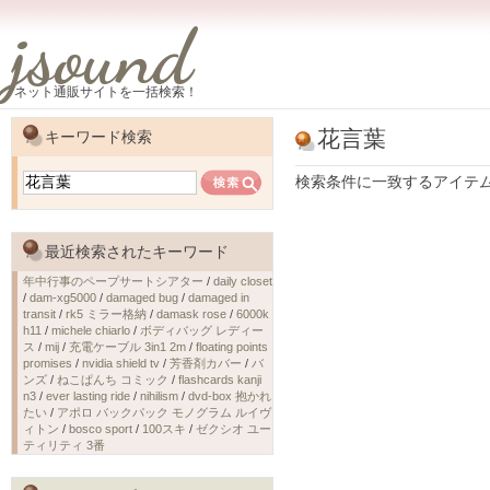
jsound
ネット通販サイトを一括検索！
花言葉
キーワード検索
検索条件に一致するアイテ
最近検索されたキーワード
年中行事のペープサートシアター
/
daily closet
/
dam-xg5000
/
damaged bug
/
damaged in
transit
/
rk5 ミラー格納
/
damask rose
/
6000k
h11
/
michele chiarlo
/
ボディバッグ レディー
ス
/
mij
/
充電ケーブル 3in1 2m
/
floating points
promises
/
nvidia shield tv
/
芳香剤カバー
/
バ
ンズ
/
ねこぱんち コミック
/
flashcards kanji
n3
/
ever lasting ride
/
nihilism
/
dvd-box 抱かれ
たい
/
アポロ バックパック モノグラム ルイヴ
ィトン
/
bosco sport
/
100スキ
/
ゼクシオ ユー
ティリティ 3番