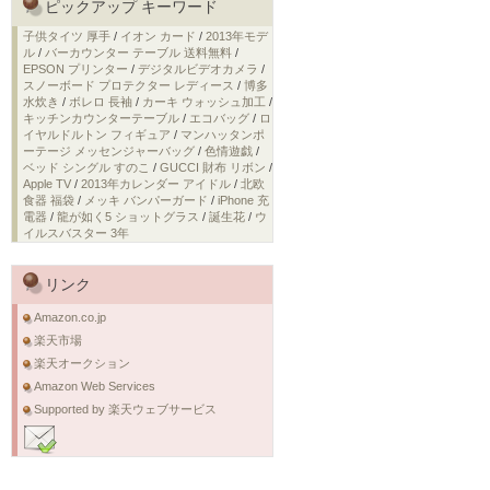
ピックアップ キーワード
子供タイツ 厚手
/
イオン カード
/
2013年モデ
ル
/
バーカウンター テーブル 送料無料
/
EPSON プリンター
/
デジタルビデオカメラ
/
スノーボード プロテクター レディース
/
博多
水炊き
/
ボレロ 長袖
/
カーキ ウォッシュ加工
/
キッチンカウンターテーブル
/
エコバッグ
/
ロ
イヤルドルトン フィギュア
/
マンハッタンポ
ーテージ メッセンジャーバッグ
/
色情遊戯
/
ベッド シングル すのこ
/
GUCCI 財布 リボン
/
Apple TV
/
2013年カレンダー アイドル
/
北欧
食器 福袋
/
メッキ バンパーガード
/
iPhone 充
電器
/
龍が如く5 ショットグラス
/
誕生花
/
ウ
イルスバスター 3年
リンク
Amazon.co.jp
楽天市場
楽天オークション
Amazon Web Services
Supported by 楽天ウェブサービス