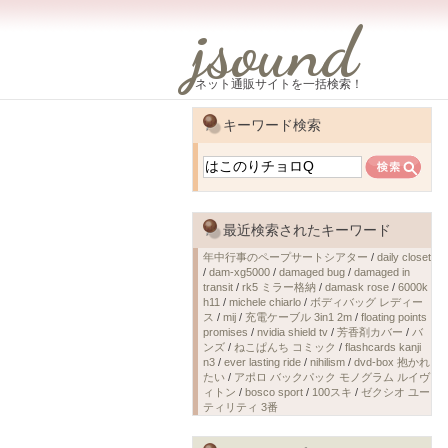
jsound
ネット通販サイトを一括検索！
キーワード検索
最近検索されたキーワード
年中行事のペープサートシアター
/
daily closet
/
dam-xg5000
/
damaged bug
/
damaged in
transit
/
rk5 ミラー格納
/
damask rose
/
6000k
h11
/
michele chiarlo
/
ボディバッグ レディー
ス
/
mij
/
充電ケーブル 3in1 2m
/
floating points
promises
/
nvidia shield tv
/
芳香剤カバー
/
バ
ンズ
/
ねこぱんち コミック
/
flashcards kanji
n3
/
ever lasting ride
/
nihilism
/
dvd-box 抱かれ
たい
/
アポロ バックパック モノグラム ルイヴ
ィトン
/
bosco sport
/
100スキ
/
ゼクシオ ユー
ティリティ 3番