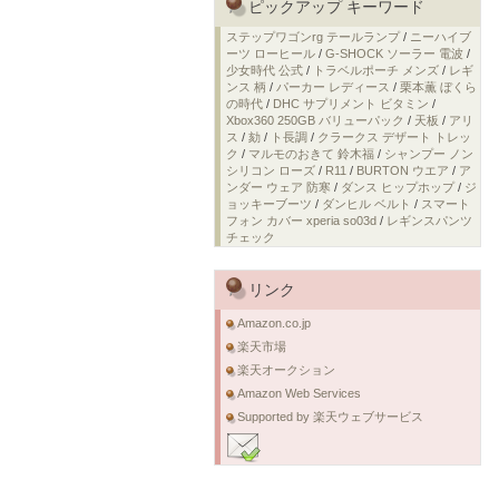
ピックアップ キーワード
ステップワゴンrg テールランプ
/
ニーハイブ
ーツ ローヒール
/
G-SHOCK ソーラー 電波
/
少女時代 公式
/
トラベルポーチ メンズ
/
レギ
ンス 柄
/
パーカー レディース
/
栗本薫 ぼくら
の時代
/
DHC サプリメント ビタミン
/
Xbox360 250GB バリューパック
/
天板
/
アリ
ス
/
劾
/
ト長調
/
クラークス デザート トレッ
ク
/
マルモのおきて 鈴木福
/
シャンプー ノン
シリコン ローズ
/
R11
/
BURTON ウエア
/
ア
ンダー ウェア 防寒
/
ダンス ヒップホップ
/
ジ
ョッキーブーツ
/
ダンヒル ベルト
/
スマート
フォン カバー xperia so03d
/
レギンスパンツ
チェック
リンク
Amazon.co.jp
楽天市場
楽天オークション
Amazon Web Services
Supported by 楽天ウェブサービス