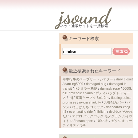
jsound
ネット通販サイトを一括検索！
キーワード検索
最近検索されたキーワード
年中行事のペープサートシアター
/
daily closet
/
dam-xg5000
/
damaged bug
/
damaged in
transit
/
rk5 ミラー格納
/
damask rose
/
6000k
h11
/
michele chiarlo
/
ボディバッグ レディー
ス
/
mij
/
充電ケーブル 3in1 2m
/
floating points
promises
/
nvidia shield tv
/
芳香剤カバー
/
バ
ンズ
/
ねこぱんち コミック
/
flashcards kanji
n3
/
ever lasting ride
/
nihilism
/
dvd-box 抱かれ
たい
/
アポロ バックパック モノグラム ルイヴ
ィトン
/
bosco sport
/
100スキ
/
ゼクシオ ユー
ティリティ 3番