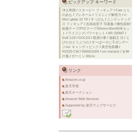
ピックアップ キーワード
浄土和讃
/
スヌーピー フィギュア
/
Fate とら
のあな
/
プレネール
/
リスニング解答力
/
n-
05d
/
globe 15 TK
/
すっぴん
/
ニンテンドッグ
ス フィギュア
/
吉高由里子 写真集
/
梱包資材/
粘着テープ/PVCテープ/50mm×30m/60本セッ
ト
/
ライジングパワーセット
/
AR-330MT
/
Gulf 1/18
/
GOLDS
/
龍虎の拳
/
遊戯王 日
/
と
びだせどうぶつの
/
すーぱーそに子ボンデー
ジver. キャンディピンク
/
真空包装機
/
NV225-CW
/
SWAGGER
/
sm marantz
/
女神
の鬼
/
ガーミン 60csx
リンク
Amazon.co.jp
楽天市場
楽天オークション
Amazon Web Services
Supported by 楽天ウェブサービス