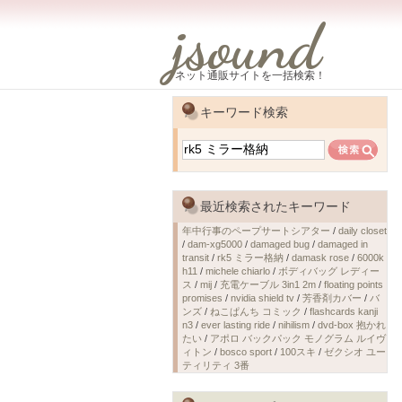
jsound
ネット通販サイトを一括検索！
キーワード検索
最近検索されたキーワード
年中行事のペープサートシアター
/
daily closet
/
dam-xg5000
/
damaged bug
/
damaged in
transit
/
rk5 ミラー格納
/
damask rose
/
6000k
h11
/
michele chiarlo
/
ボディバッグ レディー
ス
/
mij
/
充電ケーブル 3in1 2m
/
floating points
promises
/
nvidia shield tv
/
芳香剤カバー
/
バ
ンズ
/
ねこぱんち コミック
/
flashcards kanji
n3
/
ever lasting ride
/
nihilism
/
dvd-box 抱かれ
たい
/
アポロ バックパック モノグラム ルイヴ
ィトン
/
bosco sport
/
100スキ
/
ゼクシオ ユー
ティリティ 3番