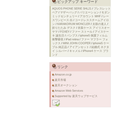
ピックアップ キーワード
AQUOS PHONE SERIE SHL21
/
ブレスレット
ペア
/
マザーバッグ
/
バリエーション
/
モダン
ミッドセンチュリー
/
アカウント MHF
/
レー
スワンピース 白
/
コードレススチームアイロ
ン
/
KARAKORUM MONCLER
/
太鼓の達人
/
折りたたみ デスク
/
衣装ケース アイリスオー
ヤマ
/
FOXEY
/
ファー ストール
/
アイスケー
キ 誕生日
/
パンプス
/
iphone5 保護フィルム
衝撃吸収
/
iPad retina
/
ファー マフラー フォ
ックス
/
MINI JOHN COOPER
/
iphone5 ケー
ブル 純正品
/
アイアンセット
/
結婚式 ネクタ
イ シルバー
/
キャメル
/
iPhone4 ケース ブラ
ンド
リンク
Amazon.co.jp
楽天市場
楽天オークション
Amazon Web Services
Supported by 楽天ウェブサービス