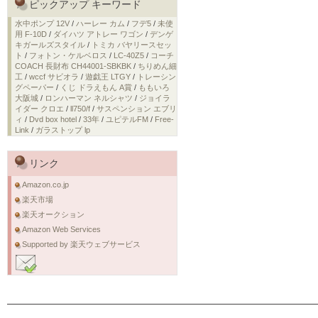
ピックアップ キーワード
水中ポンプ 12V
/
ハーレー カム
/
フデ5
/
未使
用 F-10D
/
ダイハツ アトレー ワゴン
/
デンゲ
キガールズスタイル
/
トミカ バヤリースセッ
ト
/
フォトン・ケルベロス
/
LC-40Z5
/
コーチ
COACH 長財布 CH44001-SBKBK
/
ちりめん細
工
/
wccf サビオラ
/
遊戯王 LTGY
/
トレーシン
グペーパー
/
くじ ドラえもん A賞
/
ももいろ
大阪城
/
ロンハーマン ネルシャツ
/
ジョイラ
イダー クロエ
/
ll750/f
/
サスペンション エブリ
ィ
/
Dvd box hotel
/
33年
/
ユピテルFM
/
Free-
Link
/
ガラストップ lp
リンク
Amazon.co.jp
楽天市場
楽天オークション
Amazon Web Services
Supported by 楽天ウェブサービス