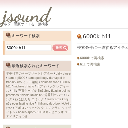
jsound
ネット通販サイトを一括検索！
6000k h11
キーワード検索
検索条件に一致するアイテ
6000k で再検索
h11 で再検索
最近検索されたキーワード
年中行事のペープサートシアター
/
daily closet
/
dam-xg5000
/
damaged bug
/
damaged in
transit
/
rk5 ミラー格納
/
damask rose
/
6000k
h11
/
michele chiarlo
/
ボディバッグ レディー
ス
/
mij
/
充電ケーブル 3in1 2m
/
floating points
promises
/
nvidia shield tv
/
芳香剤カバー
/
バ
ンズ
/
ねこぱんち コミック
/
flashcards kanji
n3
/
ever lasting ride
/
nihilism
/
dvd-box 抱かれ
たい
/
アポロ バックパック モノグラム ルイヴ
ィトン
/
bosco sport
/
100スキ
/
ゼクシオ ユー
ティリティ 3番