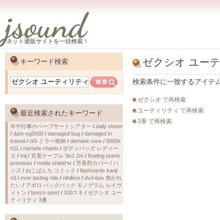
jsound
ネット通販サイトを一括検索！
ゼクシオ ユーテ
キーワード検索
検索条件に一致するアイテ
ゼクシオ で再検索
ユーティリティ で再検索
最近検索されたキーワード
3番 で再検索
年中行事のペープサートシアター
/
daily closet
/
dam-xg5000
/
damaged bug
/
damaged in
transit
/
rk5 ミラー格納
/
damask rose
/
6000k
h11
/
michele chiarlo
/
ボディバッグ レディー
ス
/
mij
/
充電ケーブル 3in1 2m
/
floating points
promises
/
nvidia shield tv
/
芳香剤カバー
/
バ
ンズ
/
ねこぱんち コミック
/
flashcards kanji
n3
/
ever lasting ride
/
nihilism
/
dvd-box 抱かれ
たい
/
アポロ バックパック モノグラム ルイヴ
ィトン
/
bosco sport
/
100スキ
/
ゼクシオ ユー
ティリティ 3番