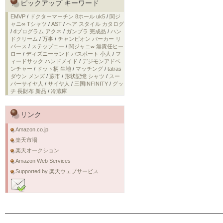
ピックアップ キーワード
EMVP
/
ドクターマーチン 8ホール uk5
/
関ジ
ャニ∞ Tシャツ
/
AST
/
ヘア スタイル カタログ
/
dプログラム アクネ
/
ガンプラ 完成品
/
ハン
ドクリーム
/
万事
/
チャンピオン パーカー リ
バース
/
ステップニー
/
関ジャニ∞ 無責任ヒー
ロー
/
ディズニーランド パスポート 小人
/
フ
ィードサック ハンドメイド
/
デジモンアドベ
ンチャー
/
ドット柄 生地
/
マッチング
/
tatras
ダウン メンズ
/
蕨市
/
形状記憶 シャツ
/
スー
パーサイヤ人
/
サイヤ人
/
三国INFINITY
/
グッ
チ 長財布 新品
/
冷蔵庫
リンク
Amazon.co.jp
楽天市場
楽天オークション
Amazon Web Services
Supported by 楽天ウェブサービス