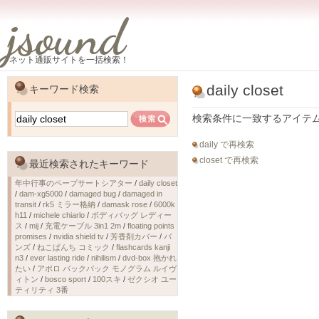
jsound
ネット通販サイトを一括検索！
daily closet
キーワード検索
検索条件に一致するアイテ
daily で再検索
closet で再検索
最近検索されたキーワード
年中行事のペープサートシアター
/
daily closet
/
dam-xg5000
/
damaged bug
/
damaged in
transit
/
rk5 ミラー格納
/
damask rose
/
6000k
h11
/
michele chiarlo
/
ボディバッグ レディー
ス
/
mij
/
充電ケーブル 3in1 2m
/
floating points
promises
/
nvidia shield tv
/
芳香剤カバー
/
バ
ンズ
/
ねこぱんち コミック
/
flashcards kanji
n3
/
ever lasting ride
/
nihilism
/
dvd-box 抱かれ
たい
/
アポロ バックパック モノグラム ルイヴ
ィトン
/
bosco sport
/
100スキ
/
ゼクシオ ユー
ティリティ 3番