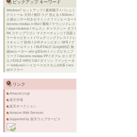
ピックアップ キーワード
Windows7 セットアップ
/
夏樹陽子
/
パシュミ
ナストール 大判
/
無印 ラグ 洗える
/
800nm
/
人感センサー付きセラミックファンヒーター
/
docomo medias n-05d
/
重根
/
ラウンジドレス
/
dope+drakkar
/
サムスン ギャラクシー タブ
/
RK ステップワゴン マイナーチェンジ
/
洗面ミ
ラーキャビネット
/
ウェディングドレス
/
ドレ
スキャンプ 財布
/
少年チャンピオン 38号
/
グ
ラスウールマット
/
BUFFALO 11n/g/b対応 無
線lanルーター whr-g301n/n
/
メンズビキニブ
リーフ
/
docomo medias PP
/
ダブル セミダブ
ル
/
EXILE HIRO CM
/
ダイソン ファンヒータ
ー hot&cool
/
ハイエースカスタム100系
/
wrx
stiマフラー
リンク
Amazon.co.jp
楽天市場
楽天オークション
Amazon Web Services
Supported by 楽天ウェブサービス