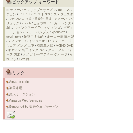
ピックアップ キーワード
New スーパーマリオブラザーズ 2
/
ce エマル
ジョン
/
LIVE VIDEO ネオロマンス・フェスタ
/
ステンレス 水筒
/
置時計 電波
/
カメラバッグ
リュック
/
coach
/
ヒョウ柄 パーカー メンズ
/
3ds
/
ジャンクフード Tシャツ メンズ
/
ボディ
ローション
/
レッド パンプス
/
xperia ax
/
south pole
/
業務用 むね肉
/
ホーロー鍋 日本製
/
ティファール インジニオ IH
/
スノーボード
ウェア メンズ 上下
/
石森章太郎
/
AKB48 DVD
/
キヤノン 純正インク 7e/9
/
グローブ レディ
ース 防水
/
オメガ シーマスター クオーツ
/
そ
れでも
/
バラ 苗
リンク
Amazon.co.jp
楽天市場
楽天オークション
Amazon Web Services
Supported by 楽天ウェブサービス