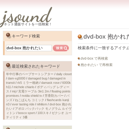
jsound
ネット通販サイトを一括検索！
dvd-box 抱か
キーワード検索
検索条件に一致するアイテ
dvd-box で再検索
抱かれたい で再検索
最近検索されたキーワード
年中行事のペープサートシアター
/
daily closet
/
dam-xg5000
/
damaged bug
/
damaged in
transit
/
rk5 ミラー格納
/
damask rose
/
6000k
h11
/
michele chiarlo
/
ボディバッグ レディー
ス
/
mij
/
充電ケーブル 3in1 2m
/
floating points
promises
/
nvidia shield tv
/
芳香剤カバー
/
バ
ンズ
/
ねこぱんち コミック
/
flashcards kanji
n3
/
ever lasting ride
/
nihilism
/
dvd-box 抱かれ
たい
/
アポロ バックパック モノグラム ルイヴ
ィトン
/
bosco sport
/
100スキ
/
ゼクシオ ユー
ティリティ 3番