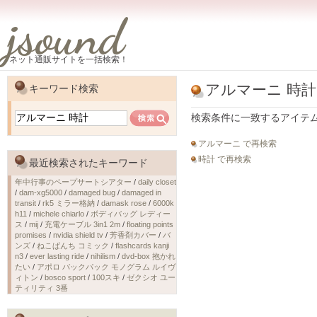
jsound
ネット通販サイトを一括検索！
アルマーニ 時計
キーワード検索
検索条件に一致するアイテ
アルマーニ で再検索
時計 で再検索
最近検索されたキーワード
年中行事のペープサートシアター
/
daily closet
/
dam-xg5000
/
damaged bug
/
damaged in
transit
/
rk5 ミラー格納
/
damask rose
/
6000k
h11
/
michele chiarlo
/
ボディバッグ レディー
ス
/
mij
/
充電ケーブル 3in1 2m
/
floating points
promises
/
nvidia shield tv
/
芳香剤カバー
/
バ
ンズ
/
ねこぱんち コミック
/
flashcards kanji
n3
/
ever lasting ride
/
nihilism
/
dvd-box 抱かれ
たい
/
アポロ バックパック モノグラム ルイヴ
ィトン
/
bosco sport
/
100スキ
/
ゼクシオ ユー
ティリティ 3番