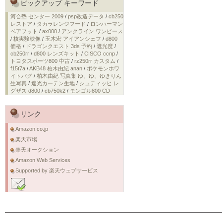
ピックアップ キーワード
河合塾 センター 2009
/
psp改造データ
/
cb250
レストア
/
タカラレンジフード
/
ロンハーマン
ベアフット
/
ax000
/
アンクライン ワンピース
/
核実験映像
/
玉木宏 アイアンシェフ
/
d800
価格
/
ドラゴンクエスト 3ds 予約
/
遮光度
/
cb250rr
/
d800 レンズキット
/
CISCO ccnp
/
トヨタスポーツ800 中古
/
rz250rr カスタム
/
f15t7a
/
AKB48 柏木由紀 anan
/
ポケモンホワ
イトバグ
/
柏木由紀 写真集 ゆ、ゆ、ゆきりん
生写真
/
遮光カーテン生地
/
シュティッヒ レ
グザス d800
/
cb750k2
/
モンゴル800 CD
リンク
Amazon.co.jp
楽天市場
楽天オークション
Amazon Web Services
Supported by 楽天ウェブサービス