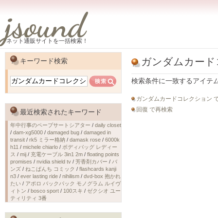
jsound
ネット通販サイトを一括検索！
ガンダムカード
キーワード検索
検索条件に一致するアイテ
ガンダムカードコレクション 
回復 で再検索
最近検索されたキーワード
年中行事のペープサートシアター
/
daily closet
/
dam-xg5000
/
damaged bug
/
damaged in
transit
/
rk5 ミラー格納
/
damask rose
/
6000k
h11
/
michele chiarlo
/
ボディバッグ レディー
ス
/
mij
/
充電ケーブル 3in1 2m
/
floating points
promises
/
nvidia shield tv
/
芳香剤カバー
/
バ
ンズ
/
ねこぱんち コミック
/
flashcards kanji
n3
/
ever lasting ride
/
nihilism
/
dvd-box 抱かれ
たい
/
アポロ バックパック モノグラム ルイヴ
ィトン
/
bosco sport
/
100スキ
/
ゼクシオ ユー
ティリティ 3番