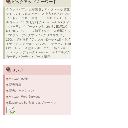
ピックアップ キーワード
グランドピアノ 自動演奏
/
ティファール 電気
ケトル
/
エルメス バーキン 中古
/
名入れ プレ
ゼント
/
ミッキー 生地
/
ロールピアノ
/
トレン
チコート メンズ ビジネス
/
microsd 32
/
ティ
ンバーランド ブーツ
/
つるし飾り
/
ISW11K
DIGNO
/
ビンテージ加工
/
ソニー 3D対応ヘッ
ドマウントディスプレイ
/
クリスマスツリー
210cm 送料無料
/
アナスイ ポーチ
/
will 本体
/
イヤフォン カナル
/
ジバンシィ チーク
/
TUMI
/
ポール スミス 財布
/
キーカバー 猫
/
ショー
トパンツ レディース
/
firewire
/
TPM エルメス
ガーデンパーティ
/
プーマ 筆箱
リンク
Amazon.co.jp
楽天市場
楽天オークション
Amazon Web Services
Supported by 楽天ウェブサービス