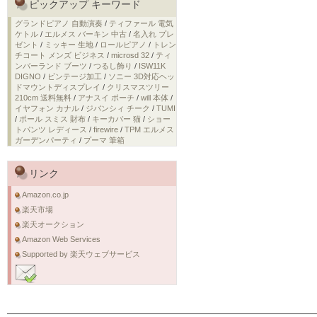
ピックアップ キーワード
グランドピアノ 自動演奏
/
ティファール 電気
ケトル
/
エルメス バーキン 中古
/
名入れ プレ
ゼント
/
ミッキー 生地
/
ロールピアノ
/
トレン
チコート メンズ ビジネス
/
microsd 32
/
ティ
ンバーランド ブーツ
/
つるし飾り
/
ISW11K
DIGNO
/
ビンテージ加工
/
ソニー 3D対応ヘッ
ドマウントディスプレイ
/
クリスマスツリー
210cm 送料無料
/
アナスイ ポーチ
/
will 本体
/
イヤフォン カナル
/
ジバンシィ チーク
/
TUMI
/
ポール スミス 財布
/
キーカバー 猫
/
ショー
トパンツ レディース
/
firewire
/
TPM エルメス
ガーデンパーティ
/
プーマ 筆箱
リンク
Amazon.co.jp
楽天市場
楽天オークション
Amazon Web Services
Supported by 楽天ウェブサービス