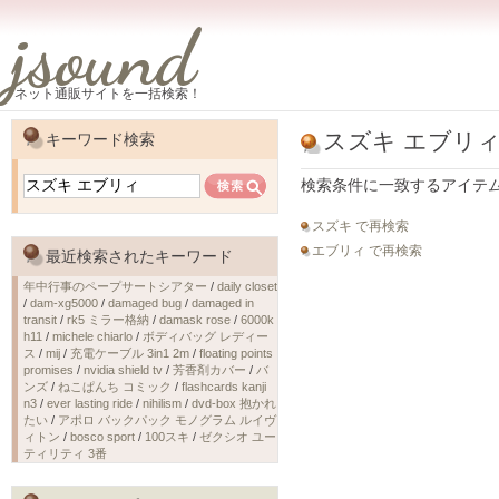
jsound
ネット通販サイトを一括検索！
スズキ エブリ
キーワード検索
検索条件に一致するアイテ
スズキ で再検索
エブリィ で再検索
最近検索されたキーワード
年中行事のペープサートシアター
/
daily closet
/
dam-xg5000
/
damaged bug
/
damaged in
transit
/
rk5 ミラー格納
/
damask rose
/
6000k
h11
/
michele chiarlo
/
ボディバッグ レディー
ス
/
mij
/
充電ケーブル 3in1 2m
/
floating points
promises
/
nvidia shield tv
/
芳香剤カバー
/
バ
ンズ
/
ねこぱんち コミック
/
flashcards kanji
n3
/
ever lasting ride
/
nihilism
/
dvd-box 抱かれ
たい
/
アポロ バックパック モノグラム ルイヴ
ィトン
/
bosco sport
/
100スキ
/
ゼクシオ ユー
ティリティ 3番