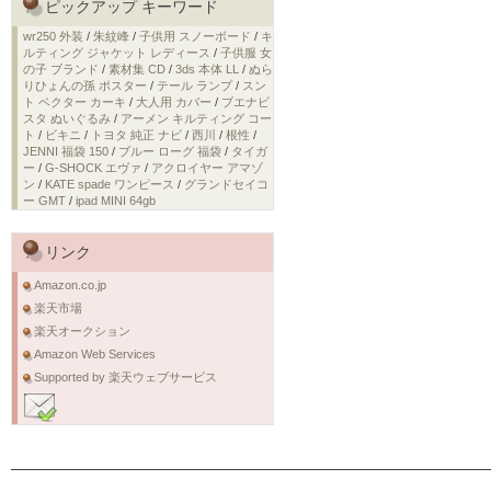
ピックアップ キーワード
wr250 外装
/
朱紋峰
/
子供用 スノーボード
/
キ
ルティング ジャケット レディース
/
子供服 女
の子 ブランド
/
素材集 CD
/
3ds 本体 LL
/
ぬら
りひょんの孫 ポスター
/
テール ランプ
/
スン
ト ベクター カーキ
/
大人用 カバー
/
ブエナビ
スタ ぬいぐるみ
/
アーメン キルティング コー
ト
/
ビキニ
/
トヨタ 純正 ナビ
/
西川
/
根性
/
JENNI 福袋 150
/
ブルー ローグ 福袋
/
タイガ
ー
/
G-SHOCK エヴァ
/
アクロイヤー アマゾ
ン
/
KATE spade ワンピース
/
グランドセイコ
ー GMT
/
ipad MINI 64gb
リンク
Amazon.co.jp
楽天市場
楽天オークション
Amazon Web Services
Supported by 楽天ウェブサービス