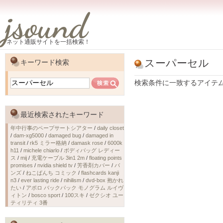
jsound
ネット通販サイトを一括検索！
スーパーセル
キーワード検索
検索条件に一致するアイテ
最近検索されたキーワード
年中行事のペープサートシアター
/
daily closet
/
dam-xg5000
/
damaged bug
/
damaged in
transit
/
rk5 ミラー格納
/
damask rose
/
6000k
h11
/
michele chiarlo
/
ボディバッグ レディー
ス
/
mij
/
充電ケーブル 3in1 2m
/
floating points
promises
/
nvidia shield tv
/
芳香剤カバー
/
バ
ンズ
/
ねこぱんち コミック
/
flashcards kanji
n3
/
ever lasting ride
/
nihilism
/
dvd-box 抱かれ
たい
/
アポロ バックパック モノグラム ルイヴ
ィトン
/
bosco sport
/
100スキ
/
ゼクシオ ユー
ティリティ 3番