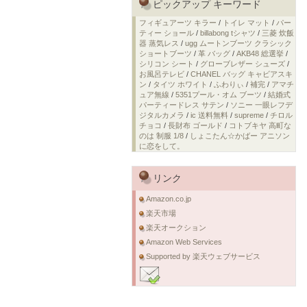
ピックアップ キーワード
フィギュアーツ キラー
/
トイレ マット
/
パー
ティー ショール
/
billabong tシャツ
/
三菱 炊飯
器 蒸気レス
/
ugg ムートンブーツ クラシック
ショートブーツ
/
革 バッグ
/
AKB48 総選挙
/
シリコン シート
/
グローブレザー シューズ
/
お風呂テレビ
/
CHANEL バッグ キャビアスキ
ン
/
タイツ ホワイト
/
ふわりぃ
/
補完
/
アマチ
ュア無線
/
5351プール・オム ブーツ
/
結婚式
パーティードレス サテン
/
ソニー 一眼レフデ
ジタルカメラ
/
ic 送料無料
/
supreme
/
チロル
チョコ
/
長財布 ゴールド
/
コトブキヤ 高町な
のは 制服 1/8
/
しょこたん☆かばー アニソン
に恋をして。
リンク
Amazon.co.jp
楽天市場
楽天オークション
Amazon Web Services
Supported by 楽天ウェブサービス