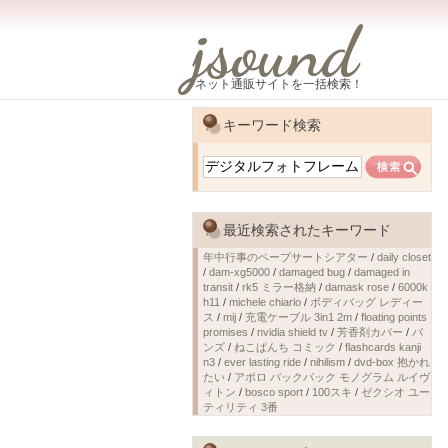
jsound
ネット通販サイトを一括検索！
キーワード検索
最近検索されたキーワード
年中行事のペープサートシアター
/
daily closet
/
dam-xg5000
/
damaged bug
/
damaged in
transit
/
rk5 ミラー格納
/
damask rose
/
6000k
h11
/
michele chiarlo
/
ボディバッグ レディー
ス
/
mij
/
充電ケーブル 3in1 2m
/
floating points
promises
/
nvidia shield tv
/
芳香剤カバー
/
バ
ンズ
/
ねこぱんち コミック
/
flashcards kanji
n3
/
ever lasting ride
/
nihilism
/
dvd-box 抱かれ
たい
/
アポロ バックパック モノグラム ルイヴ
ィトン
/
bosco sport
/
100スキ
/
ゼクシオ ユー
ティリティ 3番