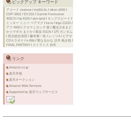
ピックアップ キーワード
アコード vivienne
/
tmj40c3s
/
nikon d300
/
CDP-380Z
/
EV-202
/
Garmin Forerunner
405CX
/
hp 6320
/
aivn ipod
/
キングスピード
/
ミッキー ミニー ペアマグ
/
ka tu
/
lego 21102
/
アブ 4600
/
クロマニヨンズ 枚
/
魔法少女まど
か☆マギカ まどか
/
新品 IS11N
/
1円 ガンダム
/
長文総合演習
/
藤本東一良
/
レッツ4
/
ビデオ
CDカラオケ
/
n-06b
/
聖なるかな 沙月 抱き枕
/
FINAL FANTASY
/
ストラトス 自作
リンク
Amazon.co.jp
楽天市場
楽天オークション
Amazon Web Services
Supported by 楽天ウェブサービス