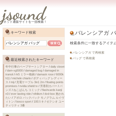
jsound
ネット通販サイトを一括検索！
バレンシアガ 
キーワード検索
検索条件に一致するアイテ
バレンシアガ で再検索
バッグ で再検索
最近検索されたキーワード
年中行事のペープサートシアター
/
daily closet
/
dam-xg5000
/
damaged bug
/
damaged in
transit
/
rk5 ミラー格納
/
damask rose
/
6000k
h11
/
michele chiarlo
/
ボディバッグ レディー
ス
/
mij
/
充電ケーブル 3in1 2m
/
floating points
promises
/
nvidia shield tv
/
芳香剤カバー
/
バ
ンズ
/
ねこぱんち コミック
/
flashcards kanji
n3
/
ever lasting ride
/
nihilism
/
dvd-box 抱かれ
たい
/
アポロ バックパック モノグラム ルイヴ
ィトン
/
bosco sport
/
100スキ
/
ゼクシオ ユー
ティリティ 3番