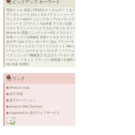
ピックアップ キーワード
電気ケトル 保温
/
PRADA キーホルダー くま
/
デッキシューズ ポルトガル
/
アリミノ ハード
ワックス
/
spin2
/
シビックタイプrユーロ エア
ロ
/
ハードコアテクノ
/
ds本体 マリオ
/
日産
スカイラインジャパン
/
スカルプネイル オフ
/
iphone 4s 壁紙
/
ニンテンドーDS ドラクエ
/
本革バッグ
/
七海春歌 衣装
/
トヨタ カーナビ
走行中
/
lani マキシ ボーダー
/
jtcc プリメーラ
/
リアルマッコイズ フライトジャケット MA-1
/
アルパイン カーナビ ビッグx
/
ザ ノースフェ
イス リュック
/
機械加工 仕上げ
/
パーカー ボ
ールペン ソネット ブラック
/
燕尾服
/
水属性
/
Wii 本体 25周年
リンク
Amazon.co.jp
楽天市場
楽天オークション
Amazon Web Services
Supported by 楽天ウェブサービス