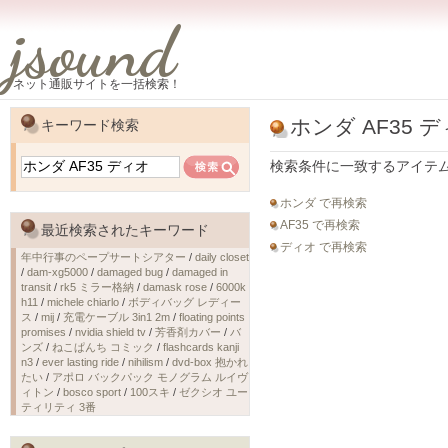
jsound
ネット通販サイトを一括検索！
ホンダ AF35 
キーワード検索
検索条件に一致するアイテ
ホンダ で再検索
AF35 で再検索
最近検索されたキーワード
ディオ で再検索
年中行事のペープサートシアター
/
daily closet
/
dam-xg5000
/
damaged bug
/
damaged in
transit
/
rk5 ミラー格納
/
damask rose
/
6000k
h11
/
michele chiarlo
/
ボディバッグ レディー
ス
/
mij
/
充電ケーブル 3in1 2m
/
floating points
promises
/
nvidia shield tv
/
芳香剤カバー
/
バ
ンズ
/
ねこぱんち コミック
/
flashcards kanji
n3
/
ever lasting ride
/
nihilism
/
dvd-box 抱かれ
たい
/
アポロ バックパック モノグラム ルイヴ
ィトン
/
bosco sport
/
100スキ
/
ゼクシオ ユー
ティリティ 3番