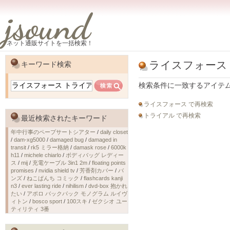
jsound
ネット通販サイトを一括検索！
ライスフォース
キーワード検索
検索条件に一致するアイテ
ライスフォース で再検索
トライアル で再検索
最近検索されたキーワード
年中行事のペープサートシアター
/
daily closet
/
dam-xg5000
/
damaged bug
/
damaged in
transit
/
rk5 ミラー格納
/
damask rose
/
6000k
h11
/
michele chiarlo
/
ボディバッグ レディー
ス
/
mij
/
充電ケーブル 3in1 2m
/
floating points
promises
/
nvidia shield tv
/
芳香剤カバー
/
バ
ンズ
/
ねこぱんち コミック
/
flashcards kanji
n3
/
ever lasting ride
/
nihilism
/
dvd-box 抱かれ
たい
/
アポロ バックパック モノグラム ルイヴ
ィトン
/
bosco sport
/
100スキ
/
ゼクシオ ユー
ティリティ 3番