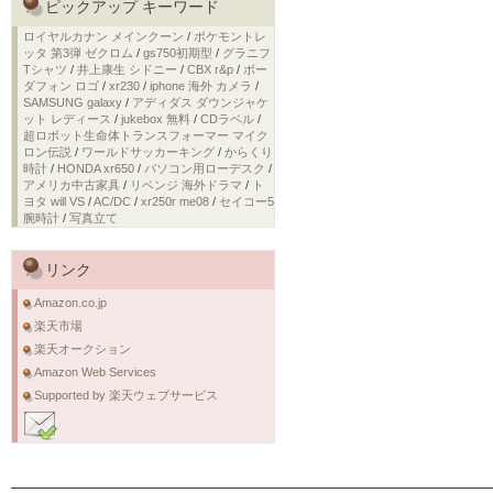
ピックアップ キーワード
ロイヤルカナン メインクーン
/
ポケモントレ
ッタ 第3弾 ゼクロム
/
gs750初期型
/
グラニフ
Tシャツ
/
井上康生 シドニー
/
CBX r&p
/
ボー
ダフォン ロゴ
/
xr230
/
iphone 海外 カメラ
/
SAMSUNG galaxy
/
アディダス ダウンジャケ
ット レディース
/
jukebox 無料
/
CDラベル
/
超ロボット生命体トランスフォーマー マイク
ロン伝説
/
ワールドサッカーキング
/
からくり
時計
/
HONDA xr650
/
パソコン用ローデスク
/
アメリカ中古家具
/
リベンジ 海外ドラマ
/
ト
ヨタ will VS
/
AC/DC
/
xr250r me08
/
セイコー5
腕時計
/
写真立て
リンク
Amazon.co.jp
楽天市場
楽天オークション
Amazon Web Services
Supported by 楽天ウェブサービス