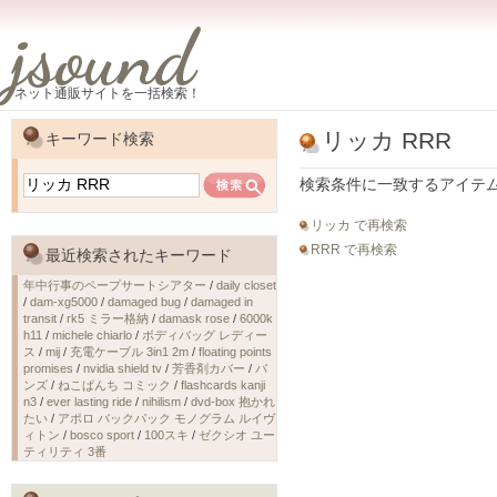
jsound
ネット通販サイトを一括検索！
リッカ RRR
キーワード検索
検索条件に一致するアイテ
リッカ で再検索
RRR で再検索
最近検索されたキーワード
年中行事のペープサートシアター
/
daily closet
/
dam-xg5000
/
damaged bug
/
damaged in
transit
/
rk5 ミラー格納
/
damask rose
/
6000k
h11
/
michele chiarlo
/
ボディバッグ レディー
ス
/
mij
/
充電ケーブル 3in1 2m
/
floating points
promises
/
nvidia shield tv
/
芳香剤カバー
/
バ
ンズ
/
ねこぱんち コミック
/
flashcards kanji
n3
/
ever lasting ride
/
nihilism
/
dvd-box 抱かれ
たい
/
アポロ バックパック モノグラム ルイヴ
ィトン
/
bosco sport
/
100スキ
/
ゼクシオ ユー
ティリティ 3番