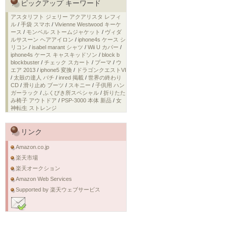
ピックアップ キーワード
アスタリフト ジェリー アクアリスタ レフィ
ル
/
手袋 スマホ
/
Vivienne Westwood キーケ
ース
/
モンベル ストームジャケット
/
ヴィダ
ルサスーン ヘアアイロン
/
iphone4s ケース シ
リコン
/
isabel marant シャツ
/
Wii U カバー
/
iphone4s ケース キャスキッドソン
/
block b
blockbuster
/
チェック スカート
/
プーマ
/
ウ
エア 2013
/
iphone5 変換
/
ドラゴンクエストVI
/
太鼓の達人 バチ
/
inred 掲載
/
世界の終わり
CD
/
滑り止め ブーツ
/
スキニー
/
子供用 ハン
ガーラック
/
ふくびき所スペシャル
/
折りたた
み椅子 アウトドア
/
PSP-3000 本体 新品
/
女
神転生 ストレンジ
リンク
Amazon.co.jp
楽天市場
楽天オークション
Amazon Web Services
Supported by 楽天ウェブサービス