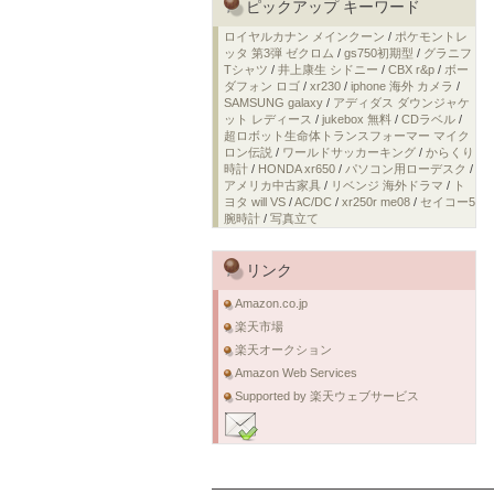
ピックアップ キーワード
ロイヤルカナン メインクーン
/
ポケモントレ
ッタ 第3弾 ゼクロム
/
gs750初期型
/
グラニフ
Tシャツ
/
井上康生 シドニー
/
CBX r&p
/
ボー
ダフォン ロゴ
/
xr230
/
iphone 海外 カメラ
/
SAMSUNG galaxy
/
アディダス ダウンジャケ
ット レディース
/
jukebox 無料
/
CDラベル
/
超ロボット生命体トランスフォーマー マイク
ロン伝説
/
ワールドサッカーキング
/
からくり
時計
/
HONDA xr650
/
パソコン用ローデスク
/
アメリカ中古家具
/
リベンジ 海外ドラマ
/
ト
ヨタ will VS
/
AC/DC
/
xr250r me08
/
セイコー5
腕時計
/
写真立て
リンク
Amazon.co.jp
楽天市場
楽天オークション
Amazon Web Services
Supported by 楽天ウェブサービス