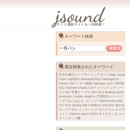
jsound
ネット通販サイトを一括検索！
キーワード検索
最近検索されたキーワード
年中行事のペープサートシアター
/
daily closet
/
dam-xg5000
/
damaged bug
/
damaged in
transit
/
rk5 ミラー格納
/
damask rose
/
6000k
h11
/
michele chiarlo
/
ボディバッグ レディー
ス
/
mij
/
充電ケーブル 3in1 2m
/
floating points
promises
/
nvidia shield tv
/
芳香剤カバー
/
バ
ンズ
/
ねこぱんち コミック
/
flashcards kanji
n3
/
ever lasting ride
/
nihilism
/
dvd-box 抱かれ
たい
/
アポロ バックパック モノグラム ルイヴ
ィトン
/
bosco sport
/
100スキ
/
ゼクシオ ユー
ティリティ 3番