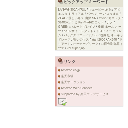
ピックアップ キーワード
LAN-WH300AN/RU.
/
キューピー 眉毛
/
アビ
エルタ トライアル
/
バーバリー バスタオル
/
ZEAL
/
優しいキス 由夢 SR
/
mfc2
/
カヤック
/
31400X
/
くじ Kis-My-Ft2 ニット
/
ナノ
/
GREEバハムートブレイブ
/
桑田 ホール オー
ツ
/
ac16 サイドスタンド
/
トロフィー キュレ
ム
/
バックスバニー
/
ナルト
/
香蘭社 オーキッ
ドレース
/
誓いのキス
/
atari 2600
/
AKB48
/
ド
リアード
/
オーナーズリーグ
/
白面金剛九尾イ
ヅナ
/
vol super jap
リンク
Amazon.co.jp
楽天市場
楽天オークション
Amazon Web Services
Supported by 楽天ウェブサービス