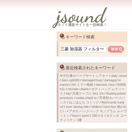
jsound
ネット通販サイトを一括検索！
キーワード検索
最近検索されたキーワード
年中行事のペープサートシアター
/
daily closet
/
dam-xg5000
/
damaged bug
/
damaged in
transit
/
rk5 ミラー格納
/
damask rose
/
6000k
h11
/
michele chiarlo
/
ボディバッグ レディー
ス
/
mij
/
充電ケーブル 3in1 2m
/
floating points
promises
/
nvidia shield tv
/
芳香剤カバー
/
バ
ンズ
/
ねこぱんち コミック
/
flashcards kanji
n3
/
ever lasting ride
/
nihilism
/
dvd-box 抱かれ
たい
/
アポロ バックパック モノグラム ルイヴ
ィトン
/
bosco sport
/
100スキ
/
ゼクシオ ユー
ティリティ 3番