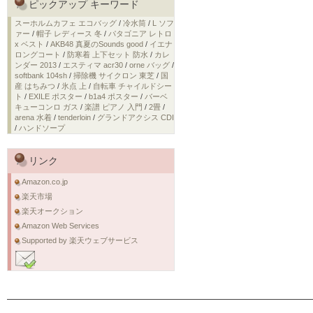
ピックアップ キーワード
スーホルムカフェ エコバッグ
/
冷水筒
/
L ソフ
ァー
/
帽子 レディース 冬
/
パタゴニア レトロ
x ベスト
/
AKB48 真夏のSounds good
/
イエナ
ロングコート
/
防寒着 上下セット 防水
/
カレ
ンダー 2013
/
エスティマ acr30
/
orne バッグ
/
softbank 104sh
/
掃除機 サイクロン 東芝
/
国
産 はちみつ
/
氷点 上
/
自転車 チャイルドシー
ト
/
EXILE ポスター
/
b1a4 ポスター
/
バーベ
キューコンロ ガス
/
楽譜 ピアノ 入門
/
2畳
/
arena 水着
/
tenderloin
/
グランドアクシス CDI
/
ハンドソープ
リンク
Amazon.co.jp
楽天市場
楽天オークション
Amazon Web Services
Supported by 楽天ウェブサービス