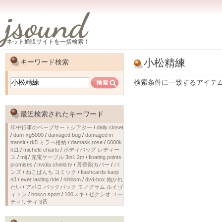
jsound
ネット通販サイトを一括検索！
小松精練
キーワード検索
検索条件に一致するアイテ
最近検索されたキーワード
年中行事のペープサートシアター
/
daily closet
/
dam-xg5000
/
damaged bug
/
damaged in
transit
/
rk5 ミラー格納
/
damask rose
/
6000k
h11
/
michele chiarlo
/
ボディバッグ レディー
ス
/
mij
/
充電ケーブル 3in1 2m
/
floating points
promises
/
nvidia shield tv
/
芳香剤カバー
/
バ
ンズ
/
ねこぱんち コミック
/
flashcards kanji
n3
/
ever lasting ride
/
nihilism
/
dvd-box 抱かれ
たい
/
アポロ バックパック モノグラム ルイヴ
ィトン
/
bosco sport
/
100スキ
/
ゼクシオ ユー
ティリティ 3番