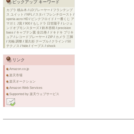
ピックアップ キーワード
カプラ 積み木
/
LDプレーヤー
/
フランテンプ
ス ユイット
/
NFL
/
スタバ フレンチロースト
/
xperia acro HD
/
ピンクフロイド
/
一番くじ ア
マガミ J賞
/
900
/
もしドラ 日笠陽子
/
レジェ
ンドオブモンスターズ
/
鈴木杏樹
/
precision
bass
/
キャプテン翼 全21巻
/
ドキドキ プリキ
ュア
/
レコードプレーヤー
/
ZIP
/
カメラ 三脚
/
光軸 調整
/
屋久杉 テーブル
/
クライン
/
50
テクノス
/
hide
/
イーブス
/
shock
リンク
Amazon.co.jp
楽天市場
楽天オークション
Amazon Web Services
Supported by 楽天ウェブサービス