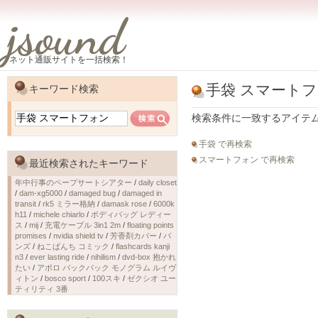
jsound
ネット通販サイトを一括検索！
手袋 スマート
キーワード検索
検索条件に一致するアイテ
手袋 で再検索
スマートフォン で再検索
最近検索されたキーワード
年中行事のペープサートシアター
/
daily closet
/
dam-xg5000
/
damaged bug
/
damaged in
transit
/
rk5 ミラー格納
/
damask rose
/
6000k
h11
/
michele chiarlo
/
ボディバッグ レディー
ス
/
mij
/
充電ケーブル 3in1 2m
/
floating points
promises
/
nvidia shield tv
/
芳香剤カバー
/
バ
ンズ
/
ねこぱんち コミック
/
flashcards kanji
n3
/
ever lasting ride
/
nihilism
/
dvd-box 抱かれ
たい
/
アポロ バックパック モノグラム ルイヴ
ィトン
/
bosco sport
/
100スキ
/
ゼクシオ ユー
ティリティ 3番