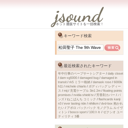
jsound
ネット通販サイトを一括検索！
キーワード検索
最近検索されたキーワード
年中行事のペープサートシアター
/
daily closet
/
dam-xg5000
/
damaged bug
/
damaged in
transit
/
rk5 ミラー格納
/
damask rose
/
6000k
h11
/
michele chiarlo
/
ボディバッグ レディー
ス
/
mij
/
充電ケーブル 3in1 2m
/
floating points
promises
/
nvidia shield tv
/
芳香剤カバー
/
バ
ンズ
/
ねこぱんち コミック
/
flashcards kanji
n3
/
ever lasting ride
/
nihilism
/
dvd-box 抱かれ
たい
/
アポロ バックパック モノグラム ルイヴ
ィトン
/
bosco sport
/
100スキ
/
ゼクシオ ユー
ティリティ 3番