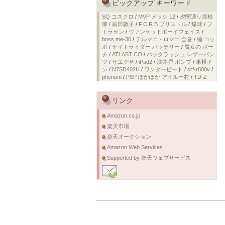
ピックアップ キーワード
SQ コスクロ
/
MVP メッシ 12
/
夕闇通り探検
隊
/
前田敦子
/
F.C.R.B ブリストル
/
爆球
/
フ
トラセン
/
ヴァンケットボーイフェイス
/
boss me-30
/
テルマエ・ロマエ 全巻
/
編 コッ
ポ
/
ナイトライダー バッテリー
/
魔女の ポー
チ
/
ATLAST CO
/
バックラッシュ レザーパン
ツ
/
サエグサ
/
iPad2
/
浅井戸 ポンプ
/
東横イ
ン
/
N7SD402H
/
ワンダービート
/
srf-r800v
/
phenom
/
PSP ぽかぽか アイルー村
/
TD-Z
リンク
Amazon.co.jp
楽天市場
楽天オークション
Amazon Web Services
Supported by 楽天ウェブサービス