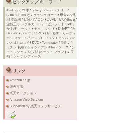
ピックアップ キーワード
iPod nano 本体
/
galaxy note バッテリー
/
back number 恋
/
ラッシュガード
/
母音
/
冷風
扇 冷風機
/
日経パソコン
/
DUVETICA Adhara
/
遊戯王 シングルカード
/
ロビンフッド DVD
/
かまぼこ セット
/
チュニック 冬
/
DUVETICA
Dionisio
/
シャツ メンズ
/
緑茶 粉末
/
カーディ
ガン スクール
/
アンブロ ピステ
/
アンパンマ
ンとはじめよう! DVD
/
Terminator
/
洗剤
/
キ
ッチン 収納
/
ヴィヴィアン iPhoneケース
/
シ
ャトルシェフ 3.0
/
浴衣 セット ブランド
/
長
袖 Tシャツ レディース
リンク
Amazon.co.jp
楽天市場
楽天オークション
Amazon Web Services
Supported by 楽天ウェブサービス