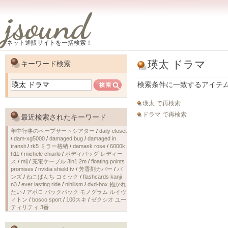
jsound
ネット通販サイトを一括検索！
瑛太 ドラマ
キーワード検索
検索条件に一致するアイテ
瑛太 で再検索
ドラマ で再検索
最近検索されたキーワード
年中行事のペープサートシアター
/
daily closet
/
dam-xg5000
/
damaged bug
/
damaged in
transit
/
rk5 ミラー格納
/
damask rose
/
6000k
h11
/
michele chiarlo
/
ボディバッグ レディー
ス
/
mij
/
充電ケーブル 3in1 2m
/
floating points
promises
/
nvidia shield tv
/
芳香剤カバー
/
バ
ンズ
/
ねこぱんち コミック
/
flashcards kanji
n3
/
ever lasting ride
/
nihilism
/
dvd-box 抱かれ
たい
/
アポロ バックパック モノグラム ルイヴ
ィトン
/
bosco sport
/
100スキ
/
ゼクシオ ユー
ティリティ 3番