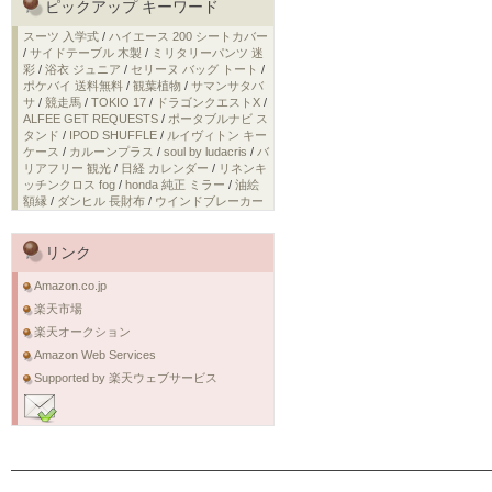
ピックアップ キーワード
スーツ 入学式
/
ハイエース 200 シートカバー
/
サイドテーブル 木製
/
ミリタリーパンツ 迷
彩
/
浴衣 ジュニア
/
セリーヌ バッグ トート
/
ポケバイ 送料無料
/
観葉植物
/
サマンサタバ
サ
/
競走馬
/
TOKIO 17
/
ドラゴンクエストX
/
ALFEE GET REQUESTS
/
ポータブルナビ ス
タンド
/
IPOD SHUFFLE
/
ルイヴィトン キー
ケース
/
カルーンプラス
/
soul by ludacris
/
バ
リアフリー 観光
/
日経 カレンダー
/
リネンキ
ッチンクロス fog
/
honda 純正 ミラー
/
油絵
額縁
/
ダンヒル 長財布
/
ウインドブレーカー
リンク
Amazon.co.jp
楽天市場
楽天オークション
Amazon Web Services
Supported by 楽天ウェブサービス