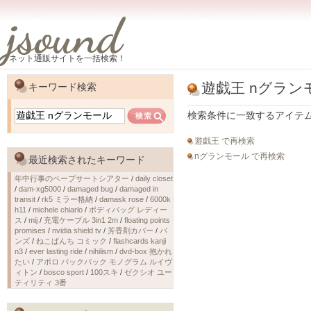
jsound
ネット通販サイトを一括検索！
遊戯王 nグラン
キーワード検索
検索条件に一致するアイテ
遊戯王 で再検索
nグランモール で再検索
最近検索されたキーワード
年中行事のペープサートシアター
/
daily closet
/
dam-xg5000
/
damaged bug
/
damaged in
transit
/
rk5 ミラー格納
/
damask rose
/
6000k
h11
/
michele chiarlo
/
ボディバッグ レディー
ス
/
mij
/
充電ケーブル 3in1 2m
/
floating points
promises
/
nvidia shield tv
/
芳香剤カバー
/
バ
ンズ
/
ねこぱんち コミック
/
flashcards kanji
n3
/
ever lasting ride
/
nihilism
/
dvd-box 抱かれ
たい
/
アポロ バックパック モノグラム ルイヴ
ィトン
/
bosco sport
/
100スキ
/
ゼクシオ ユー
ティリティ 3番